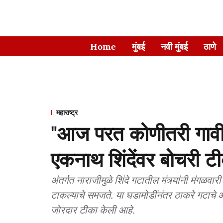
Home
मुंबई
नवी मुंबई
ठाणे
महाराष्ट्र
"आज परत कोणीतरी गावी ज
एकनाथ शिंदेंवर बोचरी ट
अंतर्गत नाराजीमुळे शिंदे गटातील मंत्र्यांनी मंगळव
टाकल्याचे समजते. या घडामोडींनंतर ठाकरे गटाचे
जोरदार टीका केली आहे.