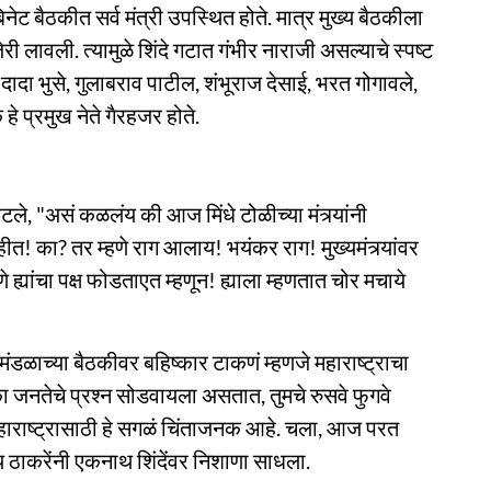
ॅबिनेट बैठकीत सर्व मंत्री उपस्थित होते. मात्र मुख्य बैठकीला
ेरी लावली. त्यामुळे शिंदे गटात गंभीर नाराजी असल्याचे स्पष्ट
दादा भुसे, गुलाबराव पाटील, शंभूराज देसाई, भरत गोगावले,
प्रमुख नेते गैरहजर होते.
ले, "असं कळलंय की आज मिंधे टोळीच्या मंत्र्यांनी
हीत! का? तर म्हणे राग आलाय! भयंकर राग! मुख्यमंत्र्यांवर
यांचा पक्ष फोडताएत म्हणून! ह्याला म्हणतात चोर मचाये
मंत्रीमंडळाच्या बैठकीवर बहिष्कार टाकणं म्हणजे महाराष्ट्राचा
 जनतेचे प्रश्न सोडवायला असतात, तुमचे रुसवे फुगवे
ाराष्ट्रासाठी हे सगळं चिंताजनक आहे. चला, आज परत
ाकरेंनी एकनाथ शिंदेंवर निशाणा साधला.