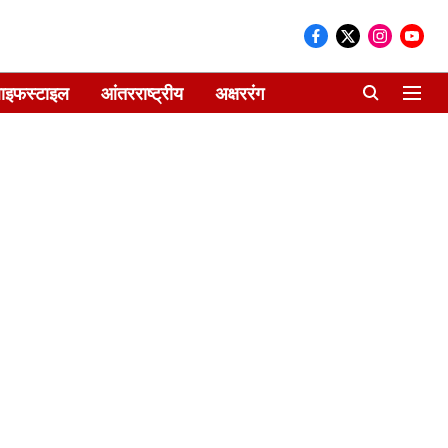
ाइफस्टाइल
आंतरराष्ट्रीय
अक्षररंग