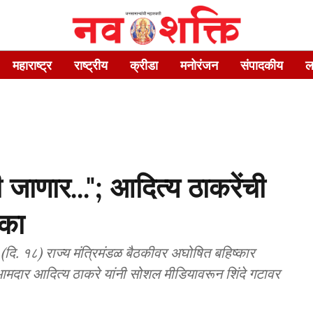
महाराष्ट्र
राष्ट्रीय
क्रीडा
मनोरंजन
संपादकीय
ल
ाणार..."; आदित्य ठाकरेंची
ीका
ारी (दि. १८) राज्य मंत्रिमंडळ बैठकीवर अघोषित बहिष्कार
 आमदार आदित्य ठाकरे यांनी सोशल मीडियावरून शिंदे गटावर