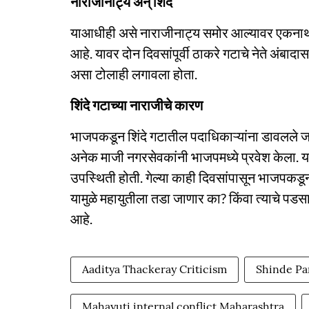
नाराजीनाट्य अन् शिंदे
याआधीही असे नाराजीनाट्य समोर आल्यावर एकनाथ शिंदे 
आहे. यावर दोन दिवसांपूर्वी ठाकरे गटाचे नेते अंबादा
असा टोलाही लगावला होता.
शिंदे गटाच्या नाराजीचे कारण
भाजपकडून शिंदे गटातील पदाधिकाऱ्यांना डावलले ज
अनेक माजी नगरसेवकांनी भाजपमध्ये प्रवेश केला. या प
उपस्थिती होती. गेल्या काही दिवसांपासून भाजपकडून 
यामुळे महायुतीला तडा जाणार का? किंवा त्याचे पड
आहे.
Aaditya Thackeray Criticism
Shinde Pa
Mahayuti internal conflict Maharashtra