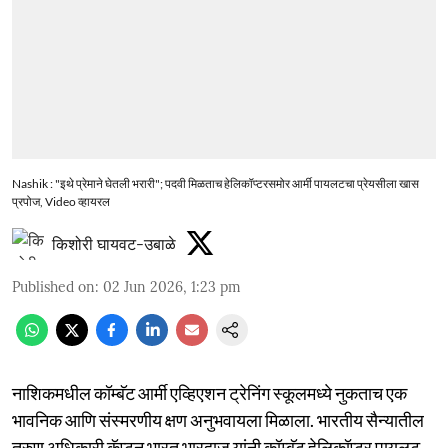
Nashik : "इथे प्रेमाने घेतली भरारी"; पदवी मिळताच हेलिकॉप्टरसमोर आर्मी पायलटचा प्रेयसीला खास
प्रपोज, Video व्हायरल
किशोरी घायवट-उबाळे
Published on
:
02 Jun 2026, 1:23 pm
नाशिकमधील कॉम्बॅट आर्मी एव्हिएशन ट्रेनिंग स्कूलमध्ये नुकताच एक
भावनिक आणि संस्मरणीय क्षण अनुभवायला मिळाला. भारतीय सैन्यातील
तरुण अधिकारी कॅप्टन भारत भारद्वाज यांनी कॉम्बॅट हेलिकॉप्टर पायलट