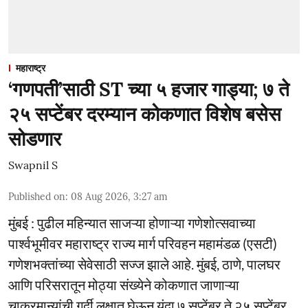
महाराष्ट्र
‘गणपती’साठी ST च्या ५ हजार गाड्या; ७ ते
२५ सप्टेंबर दरम्यान कोकणात विशेष बसेस
सोडणार
Swapnil S
Published on
:
08 Aug 2026, 3:27 am
मुंबई : पुढील महिन्यात साजऱ्या होणाऱ्या गणेशोत्सवाच्या
पार्श्वभूमीवर महाराष्ट्र राज्य मार्ग परिवहन महामंडळ (एसटी)
गणेशभक्तांच्या सेवेसाठी सज्ज झाले आहे. मुंबई, ठाणे, पालघर
आणि परिसरातून मोठ्या संख्येने कोकणात जाणाऱ्या
चाकरमान्यांची गर्दी लक्षात घेऊन यंदा ७ सप्टेंबर ते २५ सप्टेंबर