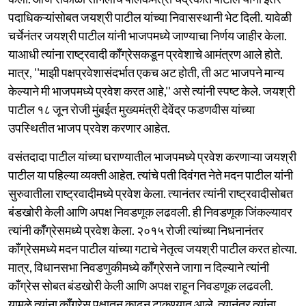
पदाधिकऱ्यांसोबत जयश्री पाटील यांच्या निवासस्थानी भेट दिली. यावेळी
चर्चेनंतर जयश्री पाटील यांनी भाजपमध्ये जाण्याचा निर्णय जाहीर केला.
याआधी त्यांना राष्ट्रवादी कॉँग्रेसकडून प्रवेशाचे आमंत्रण आले होते.
मात्र, ''माझी पक्षप्रवेशासंदर्भात एकच अट होती, ती अट भाजपने मान्य
केल्याने मी भाजपमध्ये प्रवेश करत आहे,'' असे त्यांनी स्पष्ट केले. जयश्री
पाटील १८ जून रोजी मुंबईत मुख्यमंत्री देवेंद्र फडणवीस यांच्या
उपस्थितीत भाजप प्रवेश करणार आहेत.
वसंतदादा पाटील यांच्या घराण्यातील भाजपमध्ये प्रवेश करणाऱ्या जयश्री
पाटील या पहिल्या व्यक्ती आहेत. त्यांचे पती दिवंगत नेते मदन पाटील यांनी
सुरुवातीला राष्ट्रवादीमध्ये प्रवेश केला. त्यानंतर त्यांनी राष्ट्रवादीसोबत
बंडखोरी केली आणि अपक्ष निवडणूक लढवली. ही निवडणूक जिंकल्यावर
त्यांनी कॉँग्रेसमध्ये प्रवेश केला. २०१५ रोजी त्यांच्या निधनानंतर
कॉँग्रेसमध्ये मदन पाटील यांच्या गटाचे नेतृत्व जयश्री पाटील करत होत्या.
मात्र, विधानसभा निवडणुकीमध्ये कॉँग्रेसने जागा न दिल्याने त्यांनी
कॉँग्रेस सोबत बंडखोरी केली आणि अपक्ष राहून निवडणूक लढवली.
यामुळे त्यांना कॉँग्रेस पक्षातून काढून टाकण्यात आले. त्यानंतर त्यांना