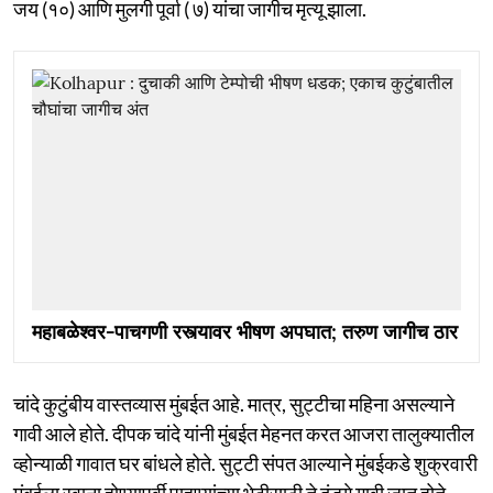
जय (१०) आणि मुलगी पूर्वा ( ७) यांचा जागीच मृत्यू झाला.
महाबळेश्वर-पाचगणी रस्त्यावर भीषण अपघात; तरुण जागीच ठार
चांदे कुटुंबीय वास्तव्यास मुंबईत आहे. मात्र, सुट्टीचा महिना असल्याने
गावी आले होते. दीपक चांदे यांनी मुंबईत मेहनत करत आजरा तालुक्यातील
व्होन्याळी गावात घर बांधले होते. सुट्टी संपत आल्याने मुंबईकडे शुक्रवारी
मुंबईला रवाना होण्यापूर्वी पाहुण्यांच्या भेटीसाठी ते दुंडगे गावी जात होते.