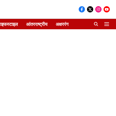
ाइफस्टाइल
आंतरराष्ट्रीय
अक्षररंग