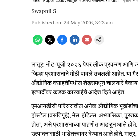
NEET Paper Leak : लातुरात बेकायदा क्लासेसवर हातोडा
'एआय' ने 
Swapnil S
Published on
:
24 May 2026, 3:23 am
लातूर: नीट-यूजी २०२६ पेपर लीक प्रकरण आणि त्य
जिल्हा प्रशासनाने मोठी पावले उचलली आहेत. या गैरव्
औद्योगिक वसाहतींमधील शेड्समधून चालणारे बेकायदेश
इत्यादींवर कडक कारवाईचे आदेश दिले आहेत.
एमआयडीसी परिसरातील अनेक औद्योगिक भूखंडांचा 
हॉस्टेल (वसतिगृहे), मेस, हॉटेल्स, अभ्यासिका, पुस
होता, असे प्रशासनाच्या पाहणीत आढळून आले होते. 
उत्पादनासाठी भाडेतत्त्वावर देण्यात आले होते. मात