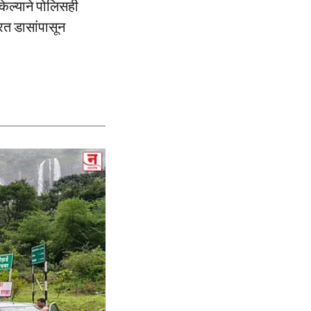
ेल्याने पोलिसही
त डासांपासून