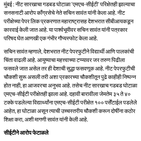
मुंबई : नीट सारखाचा गडबड घोटाळा ‘एमएच-सीईटी’ परिक्षेतही झाल्याचा
सनसनाटी आरोप काँग्रसेचे नेते सचिन सावंत यांनी केला आहे. नीट
परीक्षेच्या पेपर लिक प्रकरणात महाराष्ट्रासह देशभरात सीबीआयकडून
कारवाई केली जात आहे. या पार्श्वभूमीवर सचिन सावंत यांनी पत्रकार
परिषद घेत आणखी एक गंभीर गौप्यस्फोट केला आहे.
सचिन सावंत म्हणाले, देशभरात नीट पेपरफुटीने विद्यार्थी आणि पालकांची
चिंता वाढली आहे. आयुष्याचा महत्त्वाच्या टप्प्यावर जर तरुण पिढीला
फसवले जात असेल तर ही देशाची सुद्धा फसवणूक आहे. नीट पेपरफुटीची
चौकशी सुरू असली तरी अशा प्रकारच्या चौकशीतून पुढे काहीही निष्पन्न
होत नाही, हा आजवरचा अनुभव आहे. तसेच नीट सारखाच गडबड घोटाळा
एमएच-सीईटी परीक्षेतही झाला आहे. दहावी बारावीला जेमतेम ३५ ते ४०
टक्के पडलेल्या विद्यार्थ्यांना एमएच-सीईटी परीक्षेत १०० पर्सेंटाईल पडलेले
आहेत, हा घोटाळा असून त्याची उच्चस्तरीय चौकशी करून दोषींना कठोर
शिक्षा करा, अशी मागणी सावंत यांनी केली आहे.
सीईटीने आरोप फेटाळले