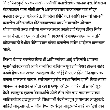
‘नीट’ पेपरफुटी प्रकरणात ‘आरसीसी’ क्लासेसचे संचालक प्रा. शिवराज
मोटेगावकर याला सीबीआयने अटक करताच राज्यभरात याचे तीव्र
पडसाद उमटू लागले आहेत. शिवसेना (शिंदे गट) पदाधिकाऱ्यांनी खाजगी
क्लासेस परिसरातील मोटेगावकरांच्या कार्यालयासमोर जोरदार
घोषणाबाजी करत त्यांच्या नामफलकावर काळी शाई फेकून तीव्र निषेध
व्यक्त केला. तर छत्रपती संभाजीनगरमध्ये ‘एआयएमआएम’च्या वतीने
कोकणवाडी येथील मोटेगावकर यांच्या क्लासेस समोर आंदोलन करण्यात
आले.
शिक्षण घेणारा प्रत्येक विद्यार्थी आणि त्यांच्या आई-वडिलांचे आपल्या
मुलाने डॉक्टर व्हावे आणि नामांकित कॉलेजमधून इंजिनिअर होऊन बाहेर
पडावे हेच स्वप्न असते. त्यातूनच नीट, जेईई मेन्स, जेईई अॅडव्हान्सच्या
क्लास चालकांचे फावले. त्यांच्यात प्रचंड स्पर्धा निर्माण झाली. विद्यार्थ्यांचा
आपल्याच क्लासकडे ओढा रहावा म्हणून खोट्या जाहिराती छापणे सुरू
केले. त्यातूनच एकाच विद्यार्थ्याचे फोटो तीन-तीन चार-चार क्लासच्या
जाहिरातीवर झळकू लागले. शिक्षणाची पंढरी म्हणून पुण्यानंतर लातूरकडे
पाहिले जावू लागले. या जीवघेण्या स्पर्धेतून लातूरमध्ये काही वर्षांपूर्वी एका