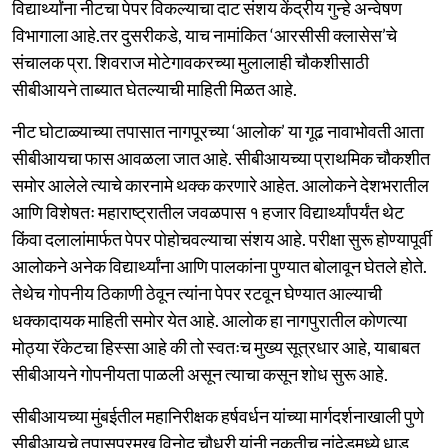
विद्यार्थ्यांना नीटचा पेपर विकल्याचा दाट संशय केंद्रीय गुन्हे अन्वेषण
विभागाला आहे.तर दुसरीकडे, याच नामांकित ‘आरसीसी क्लासेस’चे
संचालक प्रा. शिवराज मोटेगावकरच्या मुलालाही चौकशीसाठी
सीबीआयने ताब्यात घेतल्याची माहिती मिळत आहे.
नीट घोटाळ्याच्या तपासात नागपूरच्या ‘आलोक’ या गूढ नावाभोवती आता
सीबीआयचा फास आवळला जात आहे. सीबीआयच्या प्राथमिक चौकशीत
समोर आलेले त्याचे कारनामे थक्क करणारे आहेत. आलोकने देशभरातील
आणि विशेषतः महाराष्ट्रातील जवळपास १ हजार विद्यार्थ्यांपर्यंत थेट
किंवा दलालांमार्फत पेपर पोहोचवल्याचा संशय आहे. परीक्षा सुरू होण्यापूर्वी
आलोकने अनेक विद्यार्थ्यांना आणि पालकांना पुण्यात बोलावून घेतले होते.
तेथेच गोपनीय ठिकाणी ठेवून त्यांना पेपर रटवून घेण्यात आल्याची
धक्कादायक माहिती समोर येत आहे. आलोक हा नागपुरातील कोणत्या
मोठ्या रॅकेटचा हिस्सा आहे की तो स्वतःच मुख्य सूत्रधार आहे, याबाबत
सीबीआयने गोपनीयता पाळली असून त्याचा कसून शोध सुरू आहे.
सीबीआयच्या मुंबईतील महानिरीक्षक हर्षवर्धन यांच्या मार्गदर्शनाखाली पुणे
सीबीआयचे तपासप्रमुख विनोद चौधरी यांनी नुकतीच नांदेडमध्ये धाड