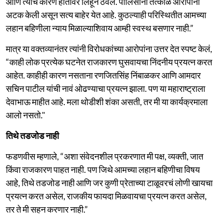
आणि त्याचं कारण हातावर लिहून ठेवलं. पोलिसांनी तत्काळ आरोपींना
अटक केली असून सत्य बाहेर येत आहे. कुठल्याही परिस्थितीत आमच्या
लहान बहिणीला न्याय मिळाल्याशिवाय आम्ही स्वस्थ बसणार नाही.”
मात्र या वक्तव्यानंतर त्यांनी विरोधकांच्या आरोपांना उत्तर देत स्पष्ट केलं,
“काही लोक प्रत्येक घटनेत राजकारण घुसवायचा निंदनीय प्रयत्न करत
आहेत. काहीही कारण नसताना रणजितसिंह निंबाळकर आणि आमदार
सचिन पाटील यांची नावं ओढण्याचा प्रयत्न झाला. पण या महाराष्ट्राला
देवाभाऊ माहीत आहे. मला थोडीशी शंका असती, तर मी या कार्यक्रमाला
आलो नसतो."
तिथे तडजोड नाही
फडणवीस म्हणाले, “अशा संवेदनशील प्रकरणात मी पक्ष, व्यक्ती, जात
किंवा राजकारण पाहत नाही. पण जिथे आमच्या लहान बहिणीचा विषय
आहे, तिथे तडजोड नाही आणि जर कुणी प्रेताच्या टाळूवरचं लोणी खायचा
प्रयत्न करत असेल, राजकीय फायदा मिळवायचा प्रयत्न करत असेल,
तर ते मी सहन करणार नाही.”