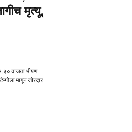
गीच मृत्यू,
मारे १.३० वाजता भीषण
टेम्पोला मागून जोरदार