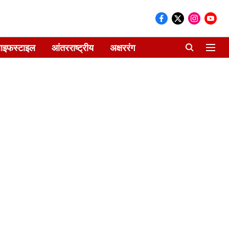
ाइफस्टाइल
आंतरराष्ट्रीय
अक्षररंग