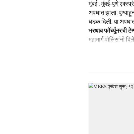
मुंबई : मुंबई-पुणे एक्
अपघात झाला. पुण्याहून
धडक दिली. या अपघाता
भरधाव फॉर्च्युनरची ट
महामार्ग पोलिसांनी दिल