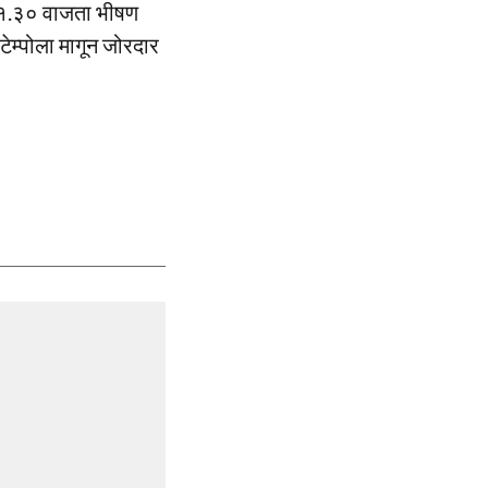
मारे १.३० वाजता भीषण
टेम्पोला मागून जोरदार