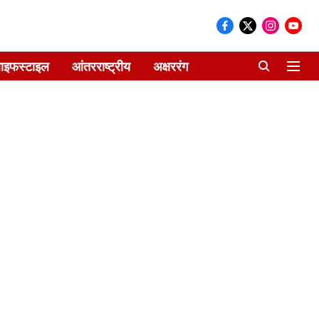
ाइफस्टाइल
आंतरराष्ट्रीय
अक्षररंग