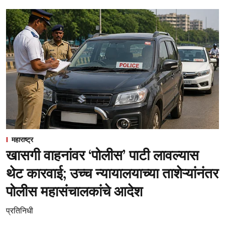
महाराष्ट्र
खासगी वाहनांवर ‘पोलीस’ पाटी लावल्यास
थेट कारवाई; उच्च न्यायालयाच्या ताशेऱ्यांनंतर
पोलीस महासंचालकांचे आदेश
प्रतिनिधी