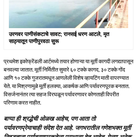
उरणवर पाणीसंकटाचे सावट; रानसई धरण आटले, मृत
साठ्यातून पाणीपुरवठा सुरू
प्रथमेश इकोफ्रेंडली आर्टमध्ये तयार होणाऱ्या या मूर्ती कागदी लगद्यापासून
बनवल्या जातात. मूर्ती निर्मितीत सुमारे ६० टक्के कागद, ३० टक्के गोंद
आणि १० टक्के गुजरातमधून आणलेली विशेष व्हायटिंग माती वापरण्यात
येते. या मिश्रणामुळे मूर्ती हलक्या, आकर्षक आणि पर्यावरणपूरक बनतात.
विसर्जनानंतर त्या सहज विरघळून पर्यावरणावर कोणताही विपरीत
परिणाम करत नाहीत.
बाप्पा ही श्रद्धेची ओळख आहेच, पण आता तो
पर्यावरणप्रेमाचाही संदेश देत आहे. जगभरातील गणेशभक्त मूर्ती
निवडताना पर्यावरणपूरकतेला प्राधान्य देत आहेत. गेल्या अनेक