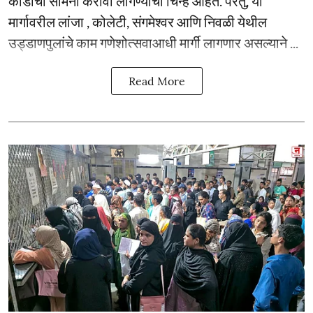
कोंडीचा सामना करावा लागण्याची चिन्हे आहेत. परंतु, या
मार्गावरील लांजा , कोलेटी, संगमेश्वर आणि निवळी येथील
उड्डाणपुलांचे काम गणेशोत्सवाआधी मार्गी लागणार असल्याने ...
Read More