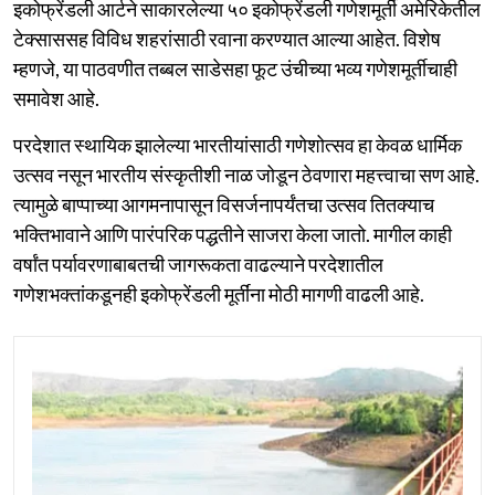
इकोफ्रेंडली आर्टने साकारलेल्या ५० इकोफ्रेंडली गणेशमूर्ती अमेरिकेतील
टेक्साससह विविध शहरांसाठी रवाना करण्यात आल्या आहेत. विशेष
म्हणजे, या पाठवणीत तब्बल साडेसहा फूट उंचीच्या भव्य गणेशमूर्तीचाही
समावेश आहे.
परदेशात स्थायिक झालेल्या भारतीयांसाठी गणेशोत्सव हा केवळ धार्मिक
उत्सव नसून भारतीय संस्कृतीशी नाळ जोडून ठेवणारा महत्त्वाचा सण आहे.
त्यामुळे बाप्पाच्या आगमनापासून विसर्जनापर्यंतचा उत्सव तितक्याच
भक्तिभावाने आणि पारंपरिक पद्धतीने साजरा केला जातो. मागील काही
वर्षांत पर्यावरणाबाबतची जागरूकता वाढल्याने परदेशातील
गणेशभक्तांकडूनही इकोफ्रेंडली मूर्तींना मोठी मागणी वाढली आहे.