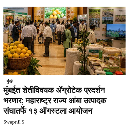
मुंबई
मुंबईत शेतीविषयक ॲॅग्रोटेक प्रदर्शन
भरणार; महाराष्ट्र राज्य आंबा उत्पादक
संघातर्फे १३ ऑगस्टला आयोजन
Swapnil S