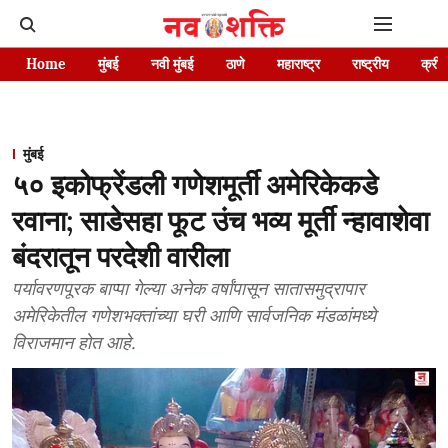
Home
मुंबई
नवी मुंबई
ठाणे
महाराष्ट्र
राष्ट्रीय
क्रीड
मुंबई
५० इकोफ्रेंडली गणेशमूर्ती अमेरिकेकडे
रवाना; साडेसहा फूट उंच भव्य मूर्ती न्हावाशेवा
बंदरातून परदेशी वारीला
पर्यावरणपूरक बाप्पा गेल्या अनेक वर्षांपासून सातासमुद्रापार
अमेरिकेतील गणेशभक्तांच्या घरी आणि सार्वजनिक मंडळांमध्ये
विराजमान होत आहे.