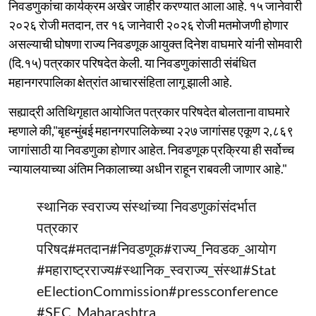
निवडणुकांचा कार्यक्रम अखेर जाहीर करण्यात आला आहे. १५ जानेवारी
२०२६ रोजी मतदान, तर १६ जानेवारी २०२६ रोजी मतमोजणी होणार
असल्याची घोषणा राज्य निवडणूक आयुक्त दिनेश वाघमारे यांनी सोमवारी
(दि.१५) पत्रकार परिषदेत केली. या निवडणुकांसाठी संबंधित
महानगरपालिका क्षेत्रांत आचारसंहिता लागू झाली आहे.
सह्याद्री अतिथिगृहात आयोजित पत्रकार परिषदेत बोलताना वाघमारे
म्हणाले की,"बृहन्मुंबई महानगरपालिकेच्या २२७ जागांसह एकूण २,८६९
जागांसाठी या निवडणुका होणार आहेत. निवडणूक प्रक्रिया ही सर्वोच्च
न्यायालयाच्या अंतिम निकालाच्या अधीन राहून राबवली जाणार आहे."
स्थानिक स्वराज्य संस्थांच्या निवडणुकांसंदर्भात
पत्रकार
परिषद
#मतदान
#निवडणूक
#राज्य_निवडक_आयोग
#महाराष्ट्रराज्य
#स्थानिक_स्वराज्य_संस्था
#Stat
eElectionCommission
#pressconference
#SEC_Maharashtra