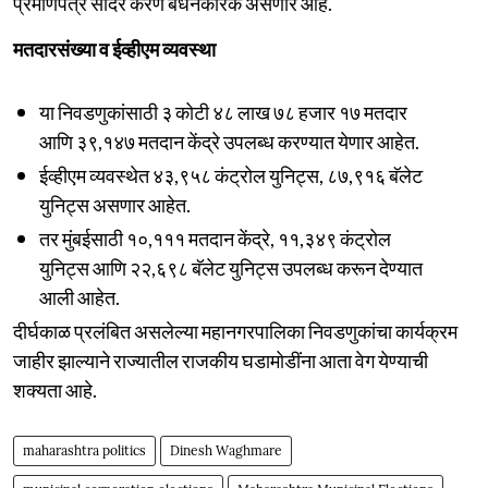
प्रमाणपत्र सादर करणे बंधनकारक असणार आहे.
मतदारसंख्या व ईव्हीएम व्यवस्था
या निवडणुकांसाठी ३ कोटी ४८ लाख ७८ हजार १७ मतदार
आणि ३९,१४७ मतदान केंद्रे उपलब्ध करण्यात येणार आहेत.
ईव्हीएम व्यवस्थेत ४३,९५८ कंट्रोल युनिट्स, ८७,९१६ बॅलेट
युनिट्स असणार आहेत.
तर मुंबईसाठी १०,१११ मतदान केंद्रे, ११,३४९ कंट्रोल
युनिट्स आणि २२,६९८ बॅलेट युनिट्स उपलब्ध करून देण्यात
आली आहेत.
दीर्घकाळ प्रलंबित असलेल्या महानगरपालिका निवडणुकांचा कार्यक्रम
जाहीर झाल्याने राज्यातील राजकीय घडामोडींना आता वेग येण्याची
शक्यता आहे.
maharashtra politics
Dinesh Waghmare