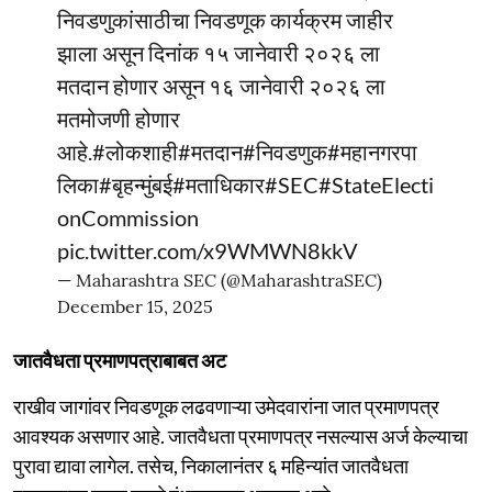
निवडणुकांसाठीचा निवडणूक कार्यक्रम जाहीर
झाला असून दिनांक १५ जानेवारी २०२६ ला
मतदान होणार असून १६ जानेवारी २०२६ ला
मतमोजणी होणार
आहे.
#लोकशाही
#मतदान
#निवडणुक
#महानगरपा
लिका
#बृहन्मुंबई
#मताधिकार
#SEC
#StateElecti
onCommission
pic.twitter.com/x9WMWN8kkV
— Maharashtra SEC (@MaharashtraSEC)
December 15, 2025
जातवैधता प्रमाणपत्राबाबत अट
राखीव जागांवर निवडणूक लढवणाऱ्या उमेदवारांना जात प्रमाणपत्र
आवश्यक असणार आहे. जातवैधता प्रमाणपत्र नसल्यास अर्ज केल्याचा
पुरावा द्यावा लागेल. तसेच, निकालानंतर ६ महिन्यांत जातवैधता