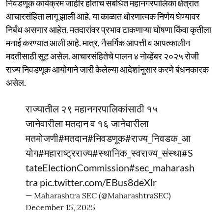
निवडणूक कार्यक्रम जाहीर होताच संबंधित महानगरपालिका क्षेत्रांत
आचारसंहिता लागू झाली आहे. या काळात धोरणात्मक निर्णय घेण्यावर
निर्बंध असणार आहेत. मतदारांवर प्रभाव टाकणाऱ्या घोषणा किंवा कृतीला
मनाई करण्यात आली आहे. मात्र, नैसर्गिक आपत्ती व आपत्कालीन
मदतीसाठी सूट असेल. आचारसंहितेचे पालन ४ नोव्हेंबर २०२५ रोजी
राज्य निवडणूक आयोगाने जारी केलेल्या आदेशांनुसार करणे बंधनकारक
असेल.
राज्यातील २९ महानगरपालिकांसाठी १५
जानेवारीला मतदान व १६ जानेवारीला
मतमोजणी
#मतदान
#निवडणूक
#राज्य_निवडक_आ
योग
#महाराष्ट्रराज्य
#स्थानिक_स्वराज्य_संस्था
#S
tateElectionCommission
#sec_maharash
tra
pic.twitter.com/EBus8deXlr
— Maharashtra SEC (@MaharashtraSEC)
December 15, 2025