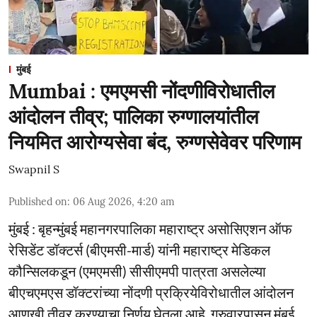
मुंबई
Mumbai : एमएमसी नोंदणीविरोधातील
आंदोलन तीव्र; पालिका रुग्णालयांतील
नियमित आरोग्यसेवा बंद, रुग्णसेवेवर परिणाम
Swapnil S
Published on
:
06 Aug 2026, 4:20 am
मुंबई : बृहन्मुंबई महानगरपालिका महाराष्ट्र असोसिएशन ऑफ
रेसिडेंट डॉक्टर्स (बीएमसी-मार्ड) यांनी महाराष्ट्र मेडिकल
कौन्सिलकडून (एमएमसी) सीसीएमपी पात्रता असलेल्या
बीएचएमएस डॉक्टरांच्या नोंदणी प्रक्रियेविरोधातील आंदोलन
आणखी तीव्र करण्याचा निर्णय घेतला आहे. गुरुवारपासून मुंबई