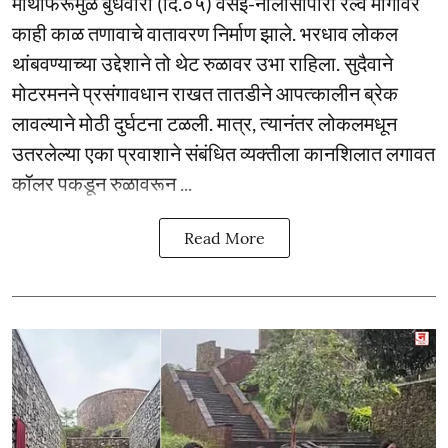
माथेफिरूमुळे बुधवारी (दि.०५) वसई-नालासोपारा रेल्वे मार्गावर
काही काळ तणावाचे वातावरण निर्माण झाले. भरधाव लोकल
थांबवण्याच्या उद्देशाने तो थेट रुळावर उभा राहिला. सुदैवाने
मोटरमनने प्रसंगावधान राखत तातडीने आपत्कालीन ब्रेक
लावल्याने मोठी दुर्घटना टळली. मात्र, त्यानंतर लोकलमधून
उतरलेल्या एका प्रवाशाने संबंधित व्यक्तीला कानशिलात लगावत
कॉलर पकडून रुळावरून ...
Read More