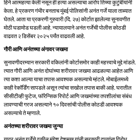
हिने आत्महत्या केली नसून ही हत्या असल्याचा आरोप तिच्या कुटुंबीयांनी
केला. हे प्रकरण गंभीर बनताच मुंबई पोलिसांनी अनंत गर्जे याला ताब्यात
घेतले. आता या प्रकरणी गुरुवारी (दि. २७) कोर्टात झालेल्या सुनावणीत
मोठी घडामोड घडली आहे. न्यायालयाने अनंत गर्जेची पोलीस कोठडी
वाढवत २ डिसेंबर २०२५ पर्यंत वाढवली आहे.
गौरी आणि अनंतच्या अंगावर जखमा
सुनावणीदरम्यान सरकारी वकिलांनी कोर्टासमोर काही महत्त्वाचे मुद्दे मांडले.
त्यात गौरी आणि अनंत दोघांच्या शरीरावर जखमा आढळल्या आहेत आणि
त्या कशा आल्या याचा तपास आवश्यक असल्याचे म्हंटले. मोबाईलमध्ये
काही रेकॉर्डिंग सापडले असून त्यांचा सखोल तपास बाकी आहे. घरातील
सीसीटीव्ही फुटेज, फॉरेन्सिक रिपोर्ट आणि जखमांच्या तपशीलांचा संबंध
लावण्याची गरज असल्याने १० दिवसांची पोलीस कोठडी आवश्यक
असल्याचे ते म्हणाले.
अनंतच्या शरीरावर जखमा जुन्या
यावर अनंत गर्जेचे वकील मंगेश देशमुख यांनी सरकारी दाव्यांना विरोध