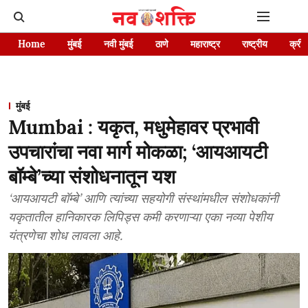
Home
मुंबई
नवी मुंबई
ठाणे
महाराष्ट्र
राष्ट्रीय
क्रीड
मुंबई
Mumbai : यकृत, मधुमेहावर प्रभावी
उपचारांचा नवा मार्ग मोकळा; ‘आयआयटी
बॉम्बे’च्या संशोधनातून यश
‘आयआयटी बॉम्बे’ आणि त्यांच्या सहयोगी संस्थांमधील संशोधकांनी
यकृतातील हानिकारक लिपिड्स कमी करणाऱ्या एका नव्या पेशीय
यंत्रणेचा शोध लावला आहे.