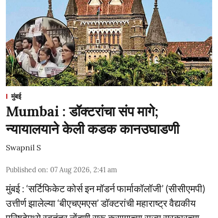
मुंबई
Mumbai : डॉक्टरांचा संप मागे;
न्यायालयाने केली कडक कानउघाडणी
Swapnil S
Published on
:
07 Aug 2026, 2:41 am
मुंबई : ‘सर्टिफिकेट कोर्स इन मॉडर्न फार्माकॉलॉजी’ (सीसीएमपी)
उत्तीर्ण झालेल्या ‘बीएचएमएस’ डॉक्टरांची महाराष्ट्र वैद्यकीय
परिषदेमध्ये स्वतंत्र नोंदणी सुरू करण्याच्या राज्य सरकारच्या