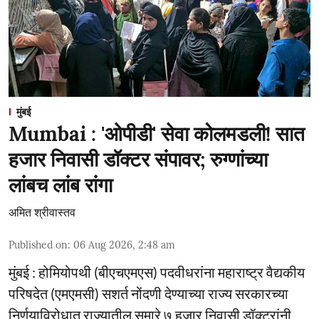
मुंबई
Mumbai : 'ओपीडी' सेवा कोलमडली! सात
हजार निवासी डॉक्टर संपावर; रुग्णांच्या
लांबच लांब रांगा
अमित श्रीवास्तव
Published on
:
06 Aug 2026, 2:48 am
मुंबई : होमियोपथी (बीएचएमएस) पदवीधरांना महाराष्ट्र वैद्यकीय
परिषदेत (एमएमसी) सशर्त नोंदणी देण्याच्या राज्य सरकारच्या
निर्णयाविरोधात राज्यातील सुमारे ७ हजार निवासी डॉक्टरांनी