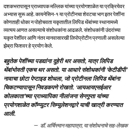
दशकभरापासून प्राध्यापक मल्लिक यांच्या प्रयोगशाळेत या प्रक्रियेवर
अभ्यास सुरू आहे. कायनेसिन-१ या प्रोटीनचा शेवटचा भाग इतर पेशींना
कोणताही धोका न पोहोचवता यकृतातील लिपिड थेंबांच्या स्थानामध्ये
व्यत्यय आणत असल्याचे संशोधकांना आढळले. संशोधकांनी उंदरांच्या
यकृत पेशींवर आणि नंतर मानवासारखी लिपोप्रोटीन प्रणाली असलेल्या
झेब्रा फिशवर हे प्रयोग केले.
बहुतेक पेशींच्या पडद्यांना दुहेरी थर असतो, मात्र लिपिड
थेंबांभोवती एकच थर असतो. या आधारे संशोधकांनी ‘केटीडीपी’
नावाचा छोटा पेप्टाइड शोधला, जो प्रोटीनला लिपिड थेंबांना
चिकटण्यापासून निवडकपणे रोखतो. ‘आयआयएसईआर
कोलकाता’च्या प्राध्यापिका नीलांजना सेनगुप्ता यांच्या
प्रयोगशाळेत कॉम्प्युटर सिम्युलेशनद्वारे याची खात्री करण्यात
आली.
डॉ. अर्चिस्मान महापात्रा, या संशोधनाचे सह-लेखक