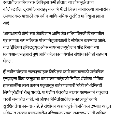
रक्तातील हानिकारक लिपिड्स कमी होतात. या शोधामुळे उच्च
कोलेस्ट्रॉल, ट्रायग्लिसराइड्स आणि फॅटी लिव्हर यांसारख्या आजारांवर
उपचार करण्यासाठी एक नवीन आणि अधिक सुरक्षित मार्ग खुला झाला
आहे.
‘आयआयटी बॉम्बे’च्या जैवविज्ञान आणि जैवअभियांत्रिकी विभागातील
प्राध्यापक रूप मल्लिक यांच्या नेतृत्वाखाली हे संशोधन करण्यात आले.
यात ‘इंडियन इन्स्टिट्यूट ऑफ सायन्स एज्युकेशन अँड रिसर्च’च्या
(आयआयएसईआर) पुणे आणि कोलकाता येथील संशोधकांनीही सहभाग
घेतला.
ही नवीन यंत्रणा रक्तप्रवाहात लिपिड्स कमी करण्यासाठी पारंपरिक
एन्झाइम्स किंवा जनुकांचा वापर करण्याऐवजी लिपिड थेंबांच्या भौतिक
हालचालींना लक्ष्य करून यकृतातून बाहेर पडणारी ‘व्हेरी लो-डेन्सिटी
लिपोप्रोटीन’ रोखू शकते. या पेशीय यंत्रणेत व्यत्यय आणल्याने यकृतात
चरबी जमा होत नाही, जो औषध निर्मितीसाठी एक महत्त्वपूर्ण आणि
सुरक्षिततेचा फायदा आहे. हे संशोधन अद्याप पूर्व-क्लिनिकल टप्प्यात असून
भविष्यात सस्तन प्राण्यांवरील परिणामकारकता तपासण्यासाठी अधिक