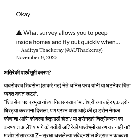
Okay.
⚠️ What survey allows you to peep
inside homes and fly out quickly when…
— Aaditya Thackeray (@AUThackeray)
November 9, 2025
अतिरेकी पार्श्वभूमी कारण?
याबरोबरच शिवसेना (ठाकरे गट) नेते अनिल परब यांनी या घटनेवर चिंता
व्यक्त करत म्हटले,
"शिवसेना पक्षप्रमुख यांच्या निवासस्थान ‘मातोश्री’च्या बाहेर एक ड्रोन
घिरट्या करताना दिसला. पण प्रश्न असा आहे की हा ड्रोन नेमका
कोणाचा आणि कोणत्या हेतूसाठी होता? या ड्रोनद्वारे चित्रीकरण का
करण्यात आले? यामागे कोणतीही अतिरेकी पार्श्वभूमी कारण तर नाही ना?
मातोश्रीसारख्या Z+ सुरक्षा असलेल्या संवेदनशील क्षेत्रात न कळवता