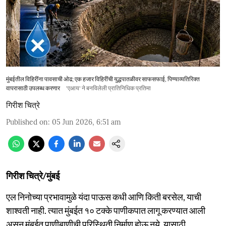
मुंबईतील विहिरींना पावसाची ओढ; एक हजार विहिरींची युद्धपातळीवर साफसफाई, पिण्याव्यतिरिक्त
वापरासाठी उपलब्ध करणार
'एआय' ने बनविलेली प्रातिनिधिक प्रतिमा
गिरीश चित्रे
Published on
:
05 Jun 2026, 6:51 am
गिरीश चित्रे/मुंबई
एल निनोच्या प्रभावामुळे यंदा पाऊस कधी आणि किती बरसेल, याची
शाश्वती नाही. त्यात मुंबईत १० टक्के पाणीकपात लागू करण्यात आली
असून मुंबईत पाणीबाणीची परिस्थिती निर्माण होऊ नये, यासाठी