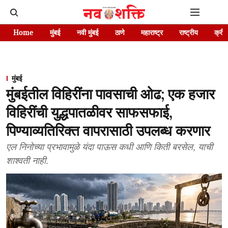
Home
मुंबई
नवी मुंबई
ठाणे
महाराष्ट्र
राष्ट्रीय
क्रीड
मुंबई
मुंबईतील विहिरींना पावसाची ओढ; एक हजार
विहिरींची युद्धपातळीवर साफसफाई,
पिण्याव्यतिरिक्त वापरासाठी उपलब्ध करणार
एल निनोच्या प्रभावामुळे यंदा पाऊस कधी आणि किती बरसेल, याची
शाश्वती नाही.