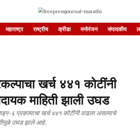
महाराष्ट्र
राष्ट्रीय
क्रीडा
मनोरंजन
संपादकीय
ल
कल्पाचा खर्च ४४१ कोटींनी
ादायक माहिती झाली उघड
ो लाइन-६ प्रकल्पाचा खर्च ४४१ कोटींनी वाढला असल्याचे
ीमुळे उघड झाले आहे.