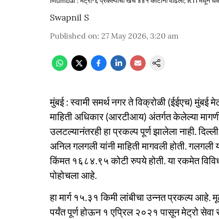
Mumbai : मेट्रो-६ प्रकल्पाचा खर्च ४४१ कोटींनी वाढला; RTI मधून 
Swapnil S
Published on
:
27 May 2026, 3:20 am
मुंबई : स्वामी समर्थ नगर ते विक्रोळी (ईईएच) मुंबई
माहिती अधिकार (आरटीआय) अंतर्गत केलेल्या मागणी
उलटल्यानंतरही हा प्रकल्प पूर्ण झालेला नाही. दिल्
अनिल गलगली यांनी माहिती मागवली होती. गलगली यांना
किंमत १६८४.९५ कोटी रुपये होती. या रकमेत विवि
पोहोचला आहे.
हा मार्ग १५.३१ किमी लांबीचा उन्नत प्रकल्प आहे. 
पर्यंत पूर्ण होऊन १ एप्रिल २०२१ पासून मेट्रो सेवा स