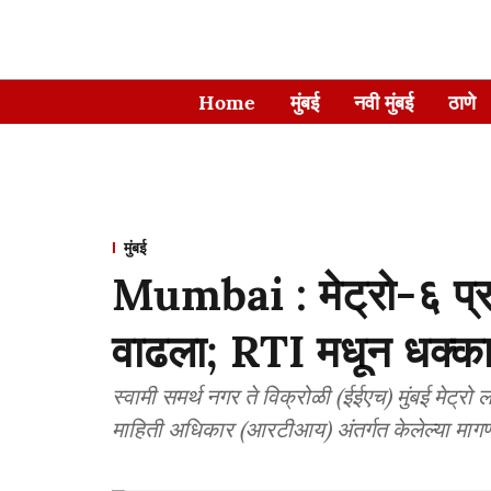
Home
मुंबई
नवी मुंबई
ठाणे
मुंबई
Mumbai : मेट्रो-६ प्र
वाढला; RTI मधून धक्क
स्वामी समर्थ नगर ते विक्रोळी (ईईएच) मुंबई मेट्र
माहिती अधिकार (आरटीआय) अंतर्गत केलेल्या मागण