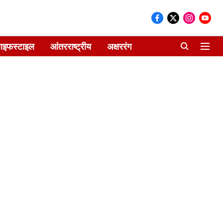
ाइफस्टाइल
आंतरराष्ट्रीय
अक्षररंग