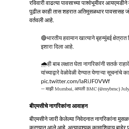
रविवारी वाढत्या पावसाच्या पार्श्वभूमीवर आयएमडीन
पुढील काही तास शहरात अतिमुसळधार पावसासह जोरद
वर्तवली आहे.
🔴भारतीय हवामान खात्याने बृहन्मुंबई क्षेत्रा
इशारा दिला आहे.
🌧️ही बाब लक्षात घेता नागरिकांनी सतर्क राहाव
यांच्याद्वारे वेळोवेळी देण्यात येणाऱ्या सूचनां
pic.twitter.com/laRiJF0VWf
— माझी Mumbai, आपली BMC (@mybmc)
Jul
बीएमसीचे नागरिकांना आवाहन
बीएमसीने जारी केलेल्या निवेदनात नागरिकांना मुस
करण्यात आले आहे. अत्यावश्यक कामाशिवाय बाहेर पडू न