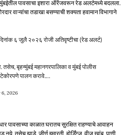
े मुंबईतील पावसाचा इशारा ऑरेंजवरून रेड अलर्टमध्ये बदलला.
ार वाऱ्यांचा तडाखा बसण्याची शक्यता हवामान विभागाने
त दिनांक ६ जुलै २०२६ रोजी अतिवृष्टीचा (रेड अलर्ट)
े. तसेच, बृहन्मुंबई महानगरपालिका व मुंबई पोलीस
चे काटेकोरपणे पालन करावे.…
y 6, 2026
ळधार पावसाच्या काळात घरातच सुरक्षित राहण्याचे आवाहन
ये, तसेच झाडे, जीर्ण इमारती, होर्डिंग्ज, वीज खांब, पाणी