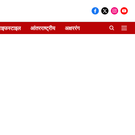
ाइफस्टाइल
आंतरराष्ट्रीय
अक्षररंग