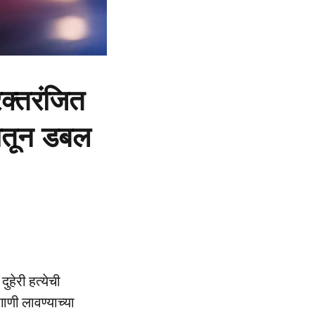
क्तरंजित
दातून डबल
ुहेरी हत्येची
ाणी लावण्याच्या