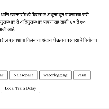
ई आणि उपनगरांमध्ये दिवसभर अधूनमधून पावसाच्या सरी
ी मुसळधार ते अतिमुसळधार पावसासह ताशी ६० ते ७०
 आली आहे.
र्गावरील प्रवाशांना विलंबाचा अंदाज घेऊनच प्रवासाचे नियोजन
ar
Nalasopara
waterlogging
vasai
Local Train Delay