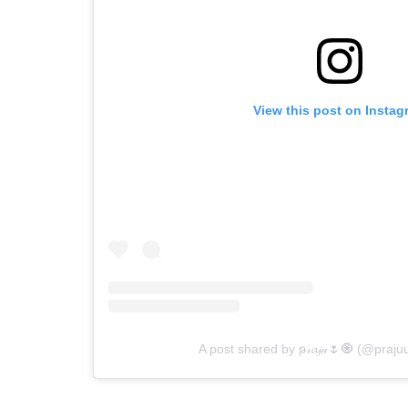
View this post on Instag
A post shared by թ𝓇𝓪𝓳𝓊🌷🧿 (@praju