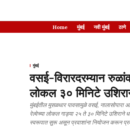
Home
मुंबई
नवी मुंबई
ठाणे
मुंबई
वसई-विरारदरम्यान रुळांवर 
लोकल ३० मिनिटे उशिरान
मुंबईतील मुसळधार पावसामुळे वसई, नालासोपारा आणि 
रेल्वेच्या लोकल गाड्या २५ ते ३० मिनिटे उशिराने
स्वरूपात सुरू असून प्रवाशांना नियोजन करून प