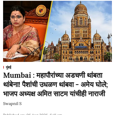
मुंबई
Mumbai : महापौरांच्या अडचणी थांबता
थांबेना! पैशांची उधळण थांबवा - अमेय घोले;
भाजप अध्यक्ष अमित साटम यांचीही नाराजी
Swapnil S