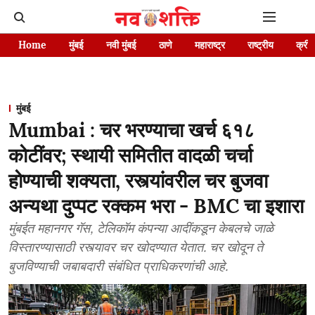
Home
मुंबई
नवी मुंबई
ठाणे
महाराष्ट्र
राष्ट्रीय
क्रीड
मुंबई
Mumbai : चर भरण्याचा खर्च ६१८
कोटींवर; स्थायी समितीत वादळी चर्चा
होण्याची शक्यता, रस्त्यांवरील चर बुजवा
अन्यथा दुप्पट रक्कम भरा - BMC चा इशारा
मुंबईत महानगर गॅस, टेलिकॉम कंपन्या आदींकडून केबलचे जाळे
विस्तारण्यासाठी रस्त्यावर चर खोदण्यात येतात. चर खोदून ते
बुजविण्याची जबाबदारी संबंधित प्राधिकरणांची आहे.