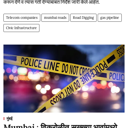
करून देणे व त्यास गती देण्याबाबत निर्देश जारी केले आहेत.
Telecom companies
mumbai roads
Road Digging
gas pipeline
Civic Infrastructure
मुंबई
Mumbai : विक्रोळीत सख्ख्या भावांमध्ये