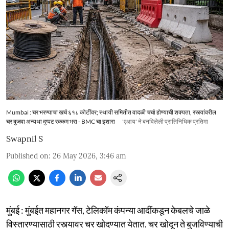
Mumbai : चर भरण्याचा खर्च ६१८ कोटींवर; स्थायी समितीत वादळी चर्चा होण्याची शक्यता, रस्त्यांवरील
चर बुजवा अन्यथा दुप्पट रक्कम भरा - BMC चा इशारा
'एआय' ने बनविलेली प्रातिनिधिक प्रतिमा
Swapnil S
Published on
:
26 May 2026, 3:46 am
मुंबई : मुंबईत महानगर गॅस, टेलिकॉम कंपन्या आदींकडून केबलचे जाळे
विस्तारण्यासाठी रस्त्यावर चर खोदण्यात येतात. चर खोदून ते बुजविण्याची