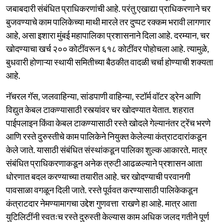
जबाबदारी संबंधित प्राधिकरणांची आहे. परंतु एखाद्या प्राधिकरणाने चर
बुजवण्याचे काम पालिकेच्या माथी मारले तर दुप्पट रक्कम भरावी लागणार
आहे, असा इशारा मुंबई महापालिका प्रशासनाने दिला आहे. दरम्यान, चर
खोदण्याचा खर्च २०० कोटींवरून ६१८ कोटींवर पोहोचला आहे. त्यामुळे,
बुधवारी होणाऱ्या स्थायी समितीच्या बैठकीत वादळी चर्चा होण्याची शक्यता
आहे.
नॅचरल गॅस, जलवाहिन्या, सांडपाणी वाहिन्या, स्टॉर्म वॉटर ड्रेन आणि
विद्युत केबल टाकण्यासाठी रस्त्यांवर चर खोदण्यात येतात. शहरात
पाईपलाइन किंवा केबल टाकण्यासाठी रस्ते खोदले गेल्यानंतर ट्रेंच भरणे
आणि रस्ते दुरुस्तीचे काम पालिकेने नियुक्त केलेल्या कंत्राटदारांकडून
केले जाते. यासाठी संबंधित संस्थांकडून पालिका शुल्क आकारते. मात्र
संबंधित प्राधिकरणाकडून अनेक त्रुटी आढळल्याने प्रशासन आता
धोरणात बदल करण्याच्या तयारीत आहे. चर खोदण्याची परवानगी
पावसाळा वगळून दिली जाते. रस्ते पूर्ववत करण्यासाठी पालिकेकडून
कंत्राटदार नेमण्यामागचा उद्देश गुणवत्ता राखणे हा आहे. मात्र आता
युटिलिटींनी स्वतःच रस्ते दुरुस्ती केल्यास काम अधिक जलद गतीने पूर्ण