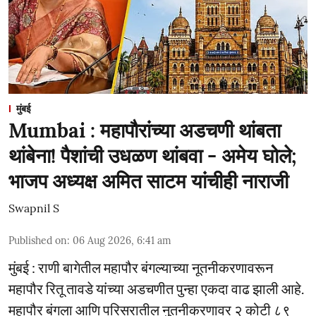
मुंबई
Mumbai : महापौरांच्या अडचणी थांबता
थांबेना! पैशांची उधळण थांबवा - अमेय घोले;
भाजप अध्यक्ष अमित साटम यांचीही नाराजी
Swapnil S
Published on
:
06 Aug 2026, 6:41 am
मुंबई : राणी बागेतील महापौर बंगल्याच्या नूतनीकरणावरून
महापौर रितू तावडे यांच्या अडचणीत पुन्हा एकदा वाढ झाली आहे.
महापौर बंगला आणि परिसरातील नुतनीकरणावर २ कोटी ८९