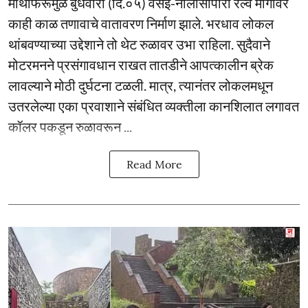
माथेफिरूमुळे बुधवारी (दि.०५) वसई-नालासोपारा रेल्वे मार्गावर
काही काळ तणावाचे वातावरण निर्माण झाले. भरधाव लोकल
थांबवण्याच्या उद्देशाने तो थेट रुळावर उभा राहिला. सुदैवाने
मोटरमनने प्रसंगावधान राखत तातडीने आपत्कालीन ब्रेक
लावल्याने मोठी दुर्घटना टळली. मात्र, त्यानंतर लोकलमधून
उतरलेल्या एका प्रवाशाने संबंधित व्यक्तीला कानशिलात लगावत
कॉलर पकडून रुळावरून ...
Read More