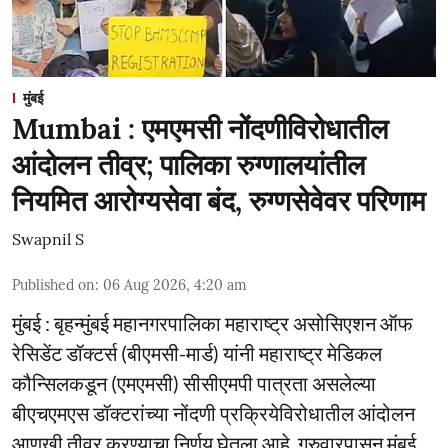
मुंबई
Mumbai : एमएमसी नोंदणीविरोधातील
आंदोलन तीव्र; पालिका रुग्णालयांतील
नियमित आरोग्यसेवा बंद, रुग्णसेवेवर परिणाम
Swapnil S
Published on
:
06 Aug 2026, 4:20 am
मुंबई : बृहन्मुंबई महानगरपालिका महाराष्ट्र असोसिएशन ऑफ
रेसिडेंट डॉक्टर्स (बीएमसी-मार्ड) यांनी महाराष्ट्र मेडिकल
कौन्सिलकडून (एमएमसी) सीसीएमपी पात्रता असलेल्या
बीएचएमएस डॉक्टरांच्या नोंदणी प्रक्रियेविरोधातील आंदोलन
आणखी तीव्र करण्याचा निर्णय घेतला आहे. गुरुवारपासून मुंबई