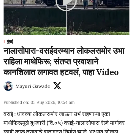
मुंबई
नालासोपारा-वसईदरम्यान लोकलसमोर उभा
राहिला माथेफिरू; संतप्त प्रवाशाने
कानशिलात लगावत हटवलं, पाहा Video
Mayuri Gawade
Published on
:
05 Aug 2026, 10:54 am
वसई : धावत्या लोकलसमोर जाऊन उभं राहणाऱ्या एका
माथेफिरूमुळे बुधवारी (दि.०५) वसई-नालासोपारा रेल्वे मार्गावर
काही काळ तणावाचे वातावरण निर्माण झाले. भरधाव लोकल