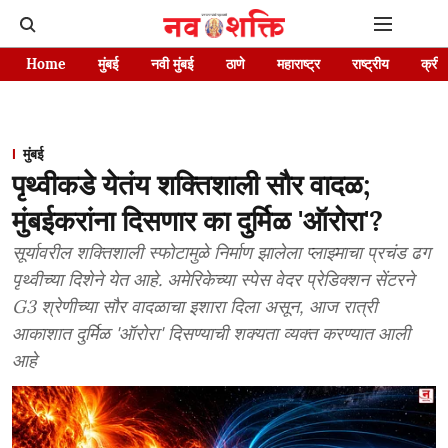
Home
मुंबई
नवी मुंबई
ठाणे
महाराष्ट्र
राष्ट्रीय
क्रीड
मुंबई
पृथ्वीकडे येतंय शक्तिशाली सौर वादळ;
मुंबईकरांना दिसणार का दुर्मिळ 'ऑरोरा'?
सूर्यावरील शक्तिशाली स्फोटामुळे निर्माण झालेला प्लाझ्माचा प्रचंड ढग
पृथ्वीच्या दिशेने येत आहे. अमेरिकेच्या स्पेस वेदर प्रेडिक्शन सेंटरने
G3 श्रेणीच्या सौर वादळाचा इशारा दिला असून, आज रात्री
आकाशात दुर्मिळ 'ऑरोरा' दिसण्याची शक्यता व्यक्त करण्यात आली
आहे