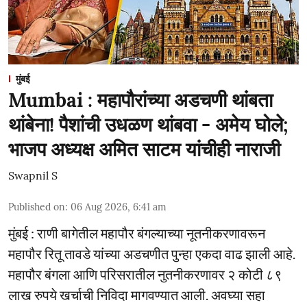
मुंबई
Mumbai : महापौरांच्या अडचणी थांबता
थांबेना! पैशांची उधळण थांबवा - अमेय घोले;
भाजप अध्यक्ष अमित साटम यांचीही नाराजी
Swapnil S
Published on
:
06 Aug 2026, 6:41 am
मुंबई : राणी बागेतील महापौर बंगल्याच्या नूतनीकरणावरून
महापौर रितू तावडे यांच्या अडचणीत पुन्हा एकदा वाढ झाली आहे.
महापौर बंगला आणि परिसरातील नुतनीकरणावर २ कोटी ८९
लाख रुपये खर्चाची निविदा मागवण्यात आली. अवघ्या सहा