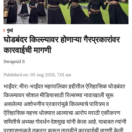
मुंबई
घोडबंदर किल्ल्यावर होणाऱ्या गैरप्रकारांवर
कारवाईची मागणी
Swapnil S
Published on
:
05 Aug 2026, 7:01 am
भाईंंदर: मीरा-भाईंदर महापालिका हद्दीतील ऐतिहासिक घोडबंदर
किल्ल्यावर सोशल मीडियासाठी रिल्सच्या नावाखाली सुरू
असलेल्या अशोभनीय प्रकारांमुळे किल्ल्याचे पावित्र्य व
ऐतिहासिक महत्त्व धोक्यात आल्याचा आरोप मराठी एकीकरण
समितीचे अध्यक्ष गोवर्धन देशमुख यांनी केला आहे. याबाबत त्यांनी
प्रशासनाकडे तक्रार करून तातडीने कारवाईची मागणी केली