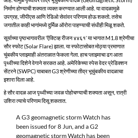
निर्माण होण्याची शक्यता व्यक्त करण्यात आली आहे. या वादळामुळे
उपग्रह, जीपीएस आणि रेडिओ सेवांवर परिणाम होऊ शकतो. तसेच
जगातील काही भागांमध्ये दुर्मिळ ऑरोरा पाहण्याची संधीही मिळू शकते.
सूर्याच्या पृष्ठभागावरील 'ऍक्टिव्ह रीजन ४४६१' या भागात M1.8 श्रेणीचा
सौर स्फोट (Solar Flare) झाला. या स्फोटासोबत मोठ्या प्रमाणात
चुंबकीय प्लाझ्माही अंतराळात फेकला गेला. हाच प्लाझ्माचा ढग आता
पृथ्वीच्या दिशेने वेगाने सरकत आहे. अमेरिकेच्या स्पेस वेदर प्रेडिक्शन
सेंटरने (SWPC) याबाबत G3 श्रेणीच्या तीव्र भूचुंबकीय वादळाचा
इशारा दिला आहे.
हे सौर वादळ आज पृथ्वीच्या जवळ पोहोचण्याची शक्यता असून, रात्री
उशिरा त्याचे परिणाम दिसू शकतात.
A G3 geomagnetic storm Watch has
been issued for 8 Jun, and a G2
geomagnetic storm Watch has been