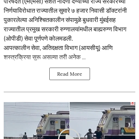
परिषदेत (एमएमसी) सशर्त नोंदणी देण्याच्या राज्य सरकारच्या
निर्णयाविरोधात राज्यातील सुमारे ७ हजार निवासी डॉक्टरांनी
पुकारलेल्या अनिश्चितकालीन संपामुळे बुधवारी मुंबईसह
राज्यातील प्रमुख सरकारी रुग्णालयांमधील बाह्यरुग्ण विभाग
(ओपीडी) सेवा पूर्णपणे कोलमडली.
आपत्कालीन सेवा, अतिदक्षता विभाग (आयसीयू) आणि
शस्त्रक्रिया सुरू असल्या तरी अनेक ...
Read More