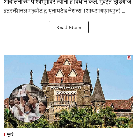
आंदोलनांच्या पार्श्वभूमीवर त्यांनी हे विधान केले. मुंबईत ‘इंडियाज
इंटरनॅशनल मूव्हमेंट टू युनायटेड नेशन्स’ (आयआयएमयूएन) ...
Read More
मुंबई