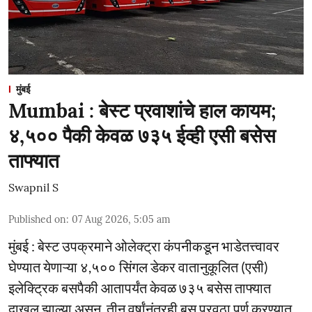
मुंबई
Mumbai : बेस्ट प्रवाशांचे हाल कायम;
४,५०० पैकी केवळ ७३५ ईव्ही एसी बसेस
ताफ्यात
Swapnil S
Published on
:
07 Aug 2026, 5:05 am
मुंबई : बेस्ट उपक्रमाने ओलेक्ट्रा कंपनीकडून भाडेतत्त्वावर
घेण्यात येणाऱ्या ४,५०० सिंगल डेकर वातानुकूलित (एसी)
इलेक्ट्रिक बसपैकी आतापर्यंत केवळ ७३५ बसेस ताफ्यात
दाखल झाल्या असून, तीन वर्षांनंतरही बस पुरवठा पूर्ण करण्यात