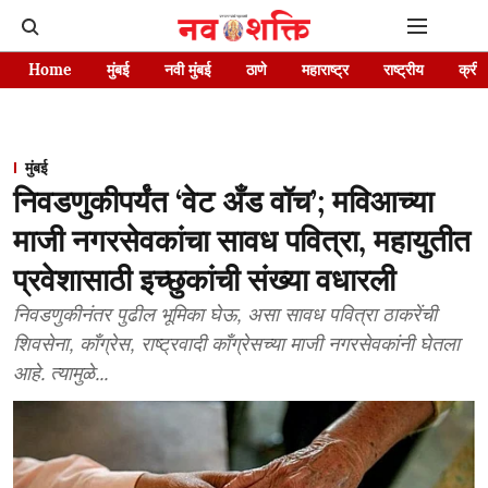
Home
मुंबई
नवी मुंबई
ठाणे
महाराष्ट्र
राष्ट्रीय
क्रीड
मुंबई
निवडणुकीपर्यंत ‘वेट अँड वॉच’; मविआच्या
माजी नगरसेवकांचा सावध पवित्रा, महायुतीत
प्रवेशासाठी इच्छुकांची संख्या वधारली
निवडणुकीनंतर पुढील भूमिका घेऊ, असा सावध पवित्रा ठाकरेंची
शिवसेना, काँग्रेस, राष्ट्रवादी काँग्रेसच्या माजी नगरसेवकांनी घेतला
आहे. त्यामुळे...