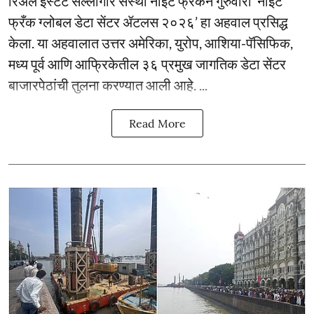
रिअल इस्टेट सल्लागार संस्था नाइट फ्रँकने गुरुवारी ‘नाइट
फ्रँक ग्लोबल डेटा सेंटर ॲटलस २०२६’ हा अहवाल प्रसिद्ध
केला. या अहवालात उत्तर अमेरिका, युरोप, आशिया-पॅसिफिक,
मध्य पूर्व आणि आफ्रिकेतील ३६ प्रमुख जागतिक डेटा सेंटर
बाजारपेठांची तुलना करण्यात आली आहे. ...
Read More