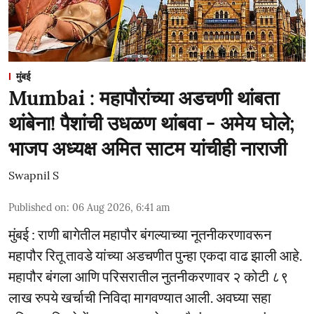
मुंबई
Mumbai : महापौरांच्या अडचणी थांबता
थांबेना! पैशांची उधळण थांबवा - अमेय घोले;
भाजप अध्यक्ष अमित साटम यांचीही नाराजी
Swapnil S
Published on
:
06 Aug 2026, 6:41 am
मुंबई : राणी बागेतील महापौर बंगल्याच्या नूतनीकरणावरून
महापौर रितू तावडे यांच्या अडचणीत पुन्हा एकदा वाढ झाली आहे.
महापौर बंगला आणि परिसरातील नुतनीकरणावर २ कोटी ८९
लाख रुपये खर्चाची निविदा मागवण्यात आली. अवघ्या सहा