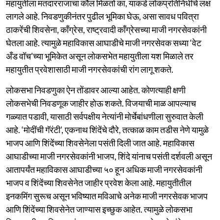
महायुतीला मतदारराजाचा कौल मिळतो का, याकडे लोकप्रतिनिधींचे लक्ष
लागले आहे. निवडणुकीनंतर पुढील भूमिका घेऊ, असा सावध पवित्रा
ठाकरेंची शिवसेना, काँग्रेस, राष्ट्रवादी काँग्रेसच्या माजी नगरसेवकांनी
घेतला आहे. त्यामुळे महाविकास आघाडीचे माजी नगरसेवक सध्या ‘वेट
अँड वॉच’च्या भूमिकेत असून लोकसभेत महायुतीला यश मिळाले तर
महायुतीत प्रवेशासाठी माजी नगरसेवकांची रांग लागू शकते.
लोकसभा निवडणुका ऐन तोंडावर आल्या आहेत. कोणत्याही क्षणी
लोकसभेची निवडणूक जाहीर होऊ शकते. विजयाची माळ आपल्याच
गळ्यात पडावी, यासाठी सर्वपक्षीय नेत्यांनी मोर्चेबांधणीला सुरुवात केली
आहे. ‘मोदींची गॅरंटी’, एकनाथ शिंदेंचे दौरे, तत्काळ काम तडीस नेणे यामुळे
भाजप आणि शिंदेंच्या शिवसेनेला पसंती दिली जात आहे. महाविकास
आघाडीच्या माजी नगरसेवकांनी भाजप, शिंदे यांनाच पसंती दर्शवली असून
आतापर्यंत महाविकास आघाडीच्या ५० हून अधिक माजी नगरसेवकांनी
भाजप व शिंदेंच्या शिवसेनेत जाहीर प्रवेश केला आहे. महायुतीतील
इनकमिंग सुरूच असून भविष्यात मविआचे अनेक माजी नगरसेवक भाजप
आणि शिंदेंच्या शिवसेनेत जाण्यास इच्छुक आहेत. त्यामुळे लोकसभा