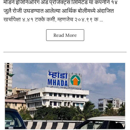
मोडर्न इंजिनिअरिंग अँड प्रोजेक्ट्स लिमिटेड या कंपनीने १४
जुलै रोजी उघडण्यात आलेल्या आर्थिक बोलीमध्ये अंदाजित
खर्चापेक्षा ४.४१ टक्के कमी, म्हणजेच २०४.९९ क ...
Read More