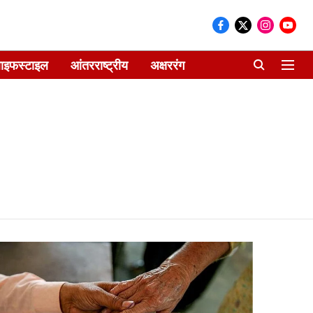
ाइफस्टाइल
आंतरराष्ट्रीय
अक्षररंग