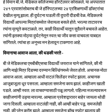
हे विमान बी.जे. मेडिकल कॉलेजच्या हॉस्टेलवर कोसळले. या अपघातात
२४१ प्रवाशांसोबतच बी जे हॉस्पिटलच्या २४ प्रशिक्षणार्थी डॉक्टरांचा
देखील मृत्यू झाला. ही दुर्घटना घडली ती दुपारी दीडची वेळ. मेडिकलचे
विद्यार्थी आपल्या मित्रांसमवेत जेवायला बसले होते. भरल्या ताटावरच
त्यांना मृत्यूने कवटाळले. तर, काही विद्यार्थी यातून सुदैवाने बचावले आहेत.
त्यांनी इतक्या मोठ्या दुर्घटनेतून स्वत:चा जीव कसा वाचवला याबद्दल
सांगितले. त्यांचा हा अनुभव मन हेलावून टाकणारा आहे.
विमानाचा आवाज आला, की धडकी भरते -
बी जे मेडिकलचा एमबीबीएसचा विद्यार्थी जयराज याने सांगितले, की मी
आणि माझे मित्र दिडच्या दरम्यान बिल्डिंगमध्ये जेवत होतो. अचानक मोठा
आवाज आला. आम्हाला आधी वाटलं सिलेंडर स्फोट झाला. अचानक
आजूबाजूला धूर पसरला. आम्हाला समजेना काय झालं. काहीजण खाली
पडले. आम्ही स्वत: ला वाचवण्यासाठी पळू लागलो. पहिल्या मजल्यावरून
काहीजणांनी उड्या मारल्या. आम्हाला प्रवेशद्वारावर बाहेर जायला थोडी
जागा दिसली. आम्हाला वाटलंही नाही, की आम्ही बाहेर पडू. समजलेही
नाही, की प्लेन क्रॅश झाले. आम्हाला समजेना बॉम्ब स्फोट झालाय की