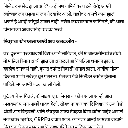
सिलेंडर स्फोट झाला आहे? काहीजण जमिनीवर पडले होते; आम्ही
त्यांच्यावरून उड्या मारून गेटबाहेर आलो. नाहीतर आमचे काय झाले
असते हे आम्ही सांगूही शकत नाही. तसेच जयराज याने सांगितले, की आता
विमानाच्या आवाजानेही धडकी भरते.
मित्राचा फोन आला आम्ही आत अडकलोय -
तर, दुसऱ्या प्रत्यक्षदर्शी विद्यार्थ्याने सांगितले, की मी बाल्कनीमध्येच होतो.
मी पाहिलं विमान आधी झाडाला आदळले आणि पहिला धमाका झाला.
काहीच समजलं नाही. दूसरा स्फोट निवासी भागात झाला, आगीचा गोळा
दिसला आणि सर्वत्र धूर पसरला. मेसच्या येथे सिलेंडर स्फोट होताना
पाहिले. मग आम्ही पळत खाली गेलो.
पुढे त्याने सांगितले, की माझ्या एका मित्राचा फोन आला आम्ही आत
अडकलोय. मग आम्ही धावत गेलो. सोबत फायर एक्सटिंग्विशर घेऊन गेलो
थोडी आग विझवली आणि जेवढ्या शक्य तेवढ्या विद्यार्थ्याना बाहेर आणलं.
मग फायर ब्रिगेड, CRPFचे जवान आले. त्यानंतर आम्ही आमच्या जखमी
मित्रांना घेऊन बाइक आणि रुग्णवाहिकेतून हॉस्पिटलला नेले.