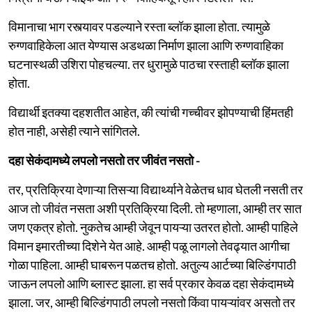
विमानाचा भाग रस्त्यावर पडल्याने रस्ता ब्लॉक झाला होता. त्यामुळे
रुग्णवाहिकेला आत येण्यास अडथळा निर्माण झाला आणि रुग्णवाहिका
घटनास्थळी उशिरा पोहचल्या. तर धुरामुळे पाठचा रस्ताही ब्लॉक झाला
होता.
विद्यार्थी इतक्या दहशतीत आहेत, की त्यांची गच्चीवर झोपण्याची हिंमतही
होत नाही, असेही त्याने सांगितले.
दहा सेकंदामध्ये लपलो नसतो तर जीवंत नसतो -
तर, प्रतिक्रिया देणाऱ्या तिसऱ्या विद्यार्थ्याने वेळेतच धाव घेतली नसती तर
आज तो जीवंत नसता अशी प्रतिक्रिया दिली. तो म्हणाला, आम्ही तर सात
जण एकत्र होतो. नुकतेच आम्ही जेवून पायऱ्या उतरत होतो. आम्ही पाहिले
विमान इमारतीच्या दिशेने येत आहे. आम्ही पळू लागलो तेवढ्यात आगीचा
गोळा पाहिला. आम्ही घाबरून पळतच होतो. अतुल्य आर्टच्या बिल्डिंगपाठी
जाऊन लपलो आणि ब्लास्ट झाला. हा सर्व प्रकार केवळ दहा सेकंदामध्ये
झाला. जर, आम्ही बिल्डिंगपाठी लपलो नसतो किंवा पायऱ्यांवर असतो तर