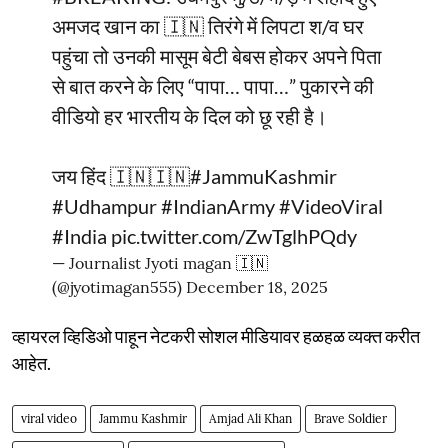
अमजद खान का 🇮🇳 तिरंगे में लिपटा श/व घर
पहुंचा तो उनकी मासूम बेटी बेबस होकर अपने पिता
से बात करने के लिए “पापा… पापा…” पुकारने की
वीडियो हर भारतीय के दिल को छू रही है।
जय हिंद 🇮🇳🇮🇳
#JammuKashmir
#Udhampur
#IndianArmy
#VideoViral
#India
pic.twitter.com/ZwTglhPQdy
— Journalist Jyoti magan 🇮🇳
(@jyotimagan555)
December 18, 2025
व्हायरल व्हिडिओ पाहून नेटकरी सोशल मीडियावर हळहळ व्यक्त करीत
आहेत.
viral video
Jammu Kashmir
Amjad Ali Khan
Brave Soldier