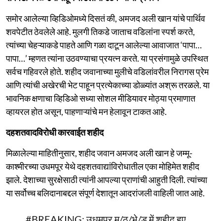
समोर आलेल्या व्हिडिओमध्ये दिसतं की, अमजद अली खान यांचे पार्थिव
शवपेटीत ठेवलेले आहे. मुलगी तिकडे जाताच वडिलांना स्पर्श करते,
त्यांच्या चेहऱ्याकडे पाहते आणि गळा दाटून आलेल्या आवाजात ‘पापा…
पापा…’ म्हणत त्यांना उठवण्याचा प्रयत्न करते. या प्रसंगामुळे उपस्थित
सर्वच गहिवरले होते. शहीद जवानाच्या मुलीचे वडिलांवरील निरागस प्रेम
आणि त्यांची अखेरची भेट पाहून प्रत्येकाच्या डोळ्यांत अश्रू तरळले. या
भावनिक क्षणाचा व्हिडिओ सध्या सोशल मीडियावर मोठ्या प्रमाणात
व्हायरल होत असून, पाहणाऱ्यांचे मन हेलावून टाकत आहे.
दहशतवादविरोधी कारवाईत शहीद
मिळालेल्या माहितीनुसार, शहीद जवान अमजद अली खान हे जम्मू-
काश्मीरच्या उधमपूर येथे दहशतवाद्यांविरोधातील एका मोहिमेत शहीद
झाले. देशाच्या सुरक्षेसाठी त्यांनी आपल्या प्राणांची आहुती दिली. त्यांच्या
या सर्वोच्च बलिदानाबद्दल संपूर्ण देशातून आदरांजली वाहिली जात आहे.
#BREAKING
: उधमपुर मु/ठ/भे/ड़ में शहीद हुए