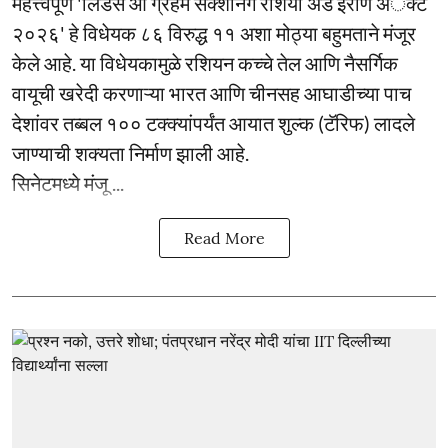
महत्त्वपूर्ण 'लिंडसे ओ ग्रॅहॅम सँक्शनिंग रशिया अँड इराण अॅक्ट
२०२६' हे विधेयक ८६ विरुद्ध ११ अशा मोठ्या बहुमताने मंजूर
केले आहे. या विधेयकामुळे रशियन कच्चे तेल आणि नैसर्गिक
वायूची खरेदी करणाऱ्या भारत आणि चीनसह आघाडीच्या पाच
देशांवर तब्बल १०० टक्क्यांपर्यंत आयात शुल्क (टॅरिफ) लादले
जाण्याची शक्यता निर्माण झाली आहे.
सिनेटमध्ये मंजू ...
Read More