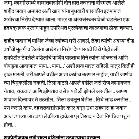
जम्मू-काश्मीरमध्ये दहशतवाद्यांशी दोन हात करताना वीरमरण आलेले
शहीद जवान अमजद अली खान यांना बुधवारी शासकीय इतमामात
अखेरचा निरोप देण्यात आला. मात्र या अंत्यसंस्कारावेळी घडलेला एक
हृदयद्रावक प्रसंग पाहून उपस्थित प्रत्येकाचा काळजाचा ठोका चुकला.
शहीद जवानाचं पार्थिव जेव्हा त्यांच्या घरी आणलं, तेव्हा त्यांची अवघ्या दीड
वर्षांची मुलगी वडिलांना अखेरचा निरोप देण्यासाठी तिथे पोहोचली.
शवपेटीत ठेवलेले वडिलांचे पार्थिव पाहताच तिने त्यांना ओळखलं आणि
बोबड्या आवाजात ‘पापा… पापा…’ अशी हाक मारत राहिली. मात्र कितीही
हाक मारली, तरी आपले वडील आता कधीच उठणार नाहीत, याची जाणीव
त्या चिमुकलीला नव्हती. तिला वाटले आपले वडील जसे रोज कामावरून
येतात, थकतात आणि झोपतात तसेच यावेळी झोपले असतील .. आपण
आवाज दिल्यावर ते उठतील.. तिला उचलून घेतील.. तिचे लाड करतील..
पण कसले काय. दहशतवाद्यांसमोर काळ बनून उभा राहणारा हा जवान
आज त्याच्या लाडक्या लेकीच्या हाकेला प्रतिसाद न देता निपचित पडून
होता...
शवपेटीजवळ उभी राहून वडिलांना उठवण्याचा प्रयत्न