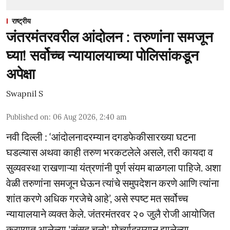
राष्ट्रीय
जंतरमंतरवरील आंदोलन : तरुणांना समजून
घ्या! सर्वोच्च न्यायालयाच्या पोलिसांकडून
अपेक्षा
Swapnil S
Published on
:
06 Aug 2026, 2:40 am
नवी दिल्ली : ‘आंदोलनादरम्यान दगडफेकीसारख्या घटना
घडल्यास अथवा काही तरुण भरकटलेले असले, तरी कायदा व
सुव्यवस्था राखणाऱ्या यंत्रणांनी पूर्ण संयम बाळगला पाहिजे. अशा
वेळी तरुणांना समजून घेऊन त्यांचे समुपदेशन करणे आणि त्यांना
शांत करणे अधिक गरजेचे आहे’, असे स्पष्ट मत सर्वोच्च
न्यायालयाने व्यक्त केले. जंतरमंतरवर २० जुलै रोजी आयोजित
करण्यात आलेल्या 'संसद चलो' मोर्च्यादरम्यान झालेल्या