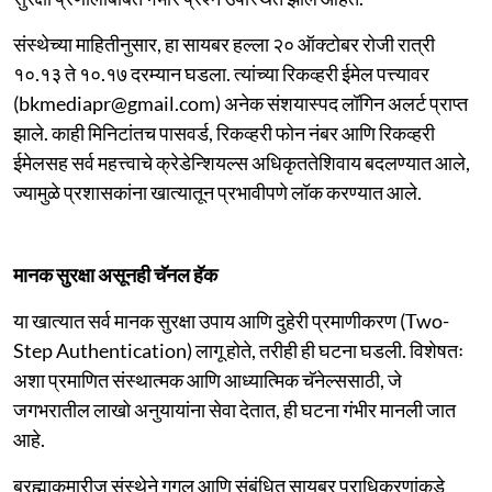
संस्थेच्या माहितीनुसार, हा सायबर हल्ला २० ऑक्टोबर रोजी रात्री
१०.१३ ते १०.१७
दरम्यान घडला. त्यांच्या रिकव्हरी ईमेल पत्त्यावर
(bkmediapr@gmail.com) अनेक संशयास्पद लॉगिन अलर्ट प्राप्त
झाले. काही मिनिटांतच पासवर्ड, रिकव्हरी फोन नंबर आणि रिकव्हरी
ईमेलसह सर्व महत्त्वाचे क्रेडेन्शियल्स अधिकृततेशिवाय बदलण्यात आले,
ज्यामुळे प्रशासकांना खात्यातून प्रभावीपणे लॉक करण्यात आले.
मानक सुरक्षा असूनही चॅनल हॅक
या खात्यात सर्व मानक सुरक्षा उपाय आणि दुहेरी प्रमाणीकरण (Two-
Step Authentication) लागू होते, तरीही ही घटना घडली. विशेषतः
अशा प्रमाणित संस्थात्मक आणि आध्यात्मिक चॅनेल्ससाठी, जे
जगभरातील लाखो अनुयायांना सेवा देतात, ही घटना गंभीर मानली जात
आहे.
ब्रह्माकुमारीज संस्थेने गूगल आणि संबंधित सायबर प्राधिकरणांकडे