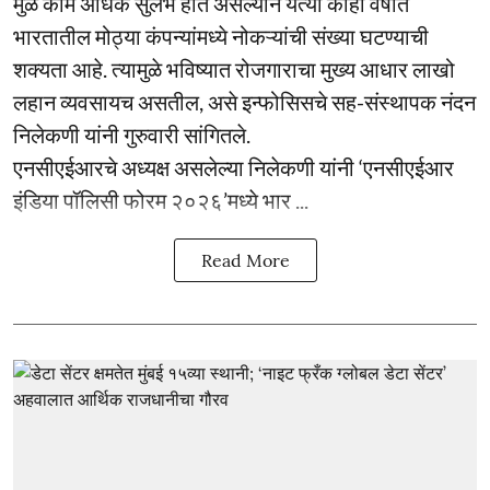
मुळे कामे अधिक सुलभ होत असल्याने येत्या काही वर्षांत
भारतातील मोठ्या कंपन्यांमध्ये नोकऱ्यांची संख्या घटण्याची
शक्यता आहे. त्यामुळे भविष्यात रोजगाराचा मुख्य आधार लाखो
लहान व्यवसायच असतील, असे इन्फोसिसचे सह-संस्थापक नंदन
निलेकणी यांनी गुरुवारी सांगितले.
एनसीएईआरचे अध्यक्ष असलेल्या निलेकणी यांनी ‘एनसीएईआर
इंडिया पॉलिसी फोरम २०२६’मध्ये भार ...
Read More