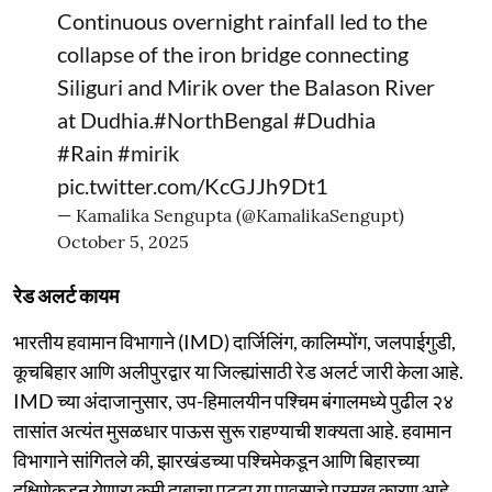
Continuous overnight rainfall led to the
collapse of the iron bridge connecting
Siliguri and Mirik over the Balason River
at Dudhia.
#NorthBengal
#Dudhia
#Rain
#mirik
pic.twitter.com/KcGJJh9Dt1
— Kamalika Sengupta (@KamalikaSengupt)
October 5, 2025
रेड अलर्ट कायम
भारतीय हवामान विभागाने (IMD) दार्जिलिंग, कालिम्पोंग, जलपाईगुडी,
कूचबिहार आणि अलीपुरद्वार या जिल्ह्यांसाठी रेड अलर्ट जारी केला आहे.
IMD च्या अंदाजानुसार, उप-हिमालयीन पश्चिम बंगालमध्ये पुढील २४
तासांत अत्यंत मुसळधार पाऊस सुरू राहण्याची शक्यता आहे. हवामान
विभागाने सांगितले की, झारखंडच्या पश्चिमेकडून आणि बिहारच्या
दक्षिणेकडून येणारा कमी दाबाचा पट्टा या पावसाचे प्रमुख कारण आहे.