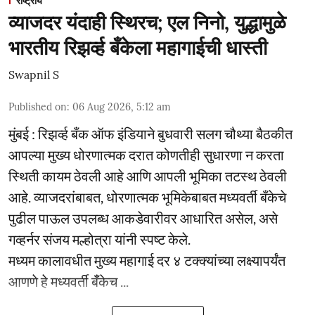
राष्ट्रीय
व्याजदर यंदाही स्थिरच; एल निनो, युद्धामुळे
भारतीय रिझर्व्ह बँकेला महागाईची धास्ती
Swapnil S
Published on
:
06 Aug 2026, 5:12 am
मुंबई : रिझर्व्ह बँक ऑफ इंडियाने बुधवारी सलग चौथ्या बैठकीत
आपल्या मुख्य धोरणात्मक दरात कोणतीही सुधारणा न करता
स्थिती कायम ठेवली आहे आणि आपली भूमिका तटस्थ ठेवली
आहे. व्याजदरांबाबत, धोरणात्मक भूमिकेबाबत मध्यवर्ती बँकेचे
पुढील पाऊल उपलब्ध आकडेवारीवर आधारित असेल, असे
गव्हर्नर संजय मल्होत्रा यांनी स्पष्ट केले.
मध्यम कालावधीत मुख्य महागाई दर ४ टक्क्यांच्या लक्ष्यापर्यंत
आणणे हे मध्यवर्ती बँकेच ...