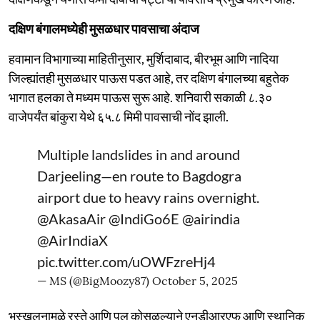
दक्षिण बंगालमध्येही मुसळधार पावसाचा अंदाज
हवामान विभागाच्या माहितीनुसार, मुर्शिदाबाद, बीरभूम आणि नादिया
जिल्ह्यांतही मुसळधार पाऊस पडत आहे, तर दक्षिण बंगालच्या बहुतेक
भागात हलका ते मध्यम पाऊस सुरू आहे. शनिवारी सकाळी ८.३०
वाजेपर्यंत बांकुरा येथे ६५.८ मिमी पावसाची नोंद झाली.
Multiple landslides in and around
Darjeeling—en route to Bagdogra
airport due to heavy rains overnight.
@AkasaAir
@IndiGo6E
@airindia
@AirIndiaX
pic.twitter.com/uOWFzreHj4
— MS (@BigMoozy87)
October 5, 2025
भूस्खलनामुळे रस्ते आणि पूल कोसळल्याने एनडीआरएफ आणि स्थानिक