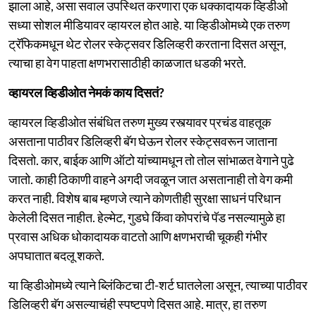
झाला आहे, असा सवाल उपस्थित करणारा एक धक्कादायक व्हिडीओ
सध्या सोशल मीडियावर व्हायरल होत आहे. या व्हिडीओमध्ये एक तरुण
ट्रॅफिकमधून थेट रोलर स्केट्सवर डिलिव्हरी करताना दिसत असून,
त्याचा हा वेग पाहता क्षणभरासाठीही काळजात धडकी भरते.
व्हायरल व्हिडीओत नेमकं काय दिसतं?
व्हायरल व्हिडीओत संबंधित तरुण मुख्य रस्त्यावर प्रचंड वाहतूक
असताना पाठीवर डिलिव्हरी बॅग घेऊन रोलर स्केट्सवरून जाताना
दिसतो. कार, बाईक आणि ऑटो यांच्यामधून तो तोल सांभाळत वेगाने पुढे
जातो. काही ठिकाणी वाहने अगदी जवळून जात असतानाही तो वेग कमी
करत नाही. विशेष बाब म्हणजे त्याने कोणतीही सुरक्षा साधनं परिधान
केलेली दिसत नाहीत. हेल्मेट, गुडघे किंवा कोपरांचे पॅड नसल्यामुळे हा
प्रवास अधिक धोकादायक वाटतो आणि क्षणभराची चूकही गंभीर
अपघातात बदलू शकते.
या व्हिडीओमध्ये त्याने ब्लिंकिटचा टी-शर्ट घातलेला असून, त्याच्या पाठीवर
डिलिव्हरी बॅग असल्याचंही स्पष्टपणे दिसत आहे. मात्र, हा तरुण