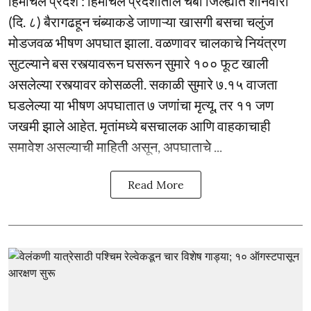
हिमाचल प्रदेश : हिमाचल प्रदेशातील चंबा जिल्ह्यात शनिवारी
(दि. ८) बैरागढहून चंब्याकडे जाणाऱ्या खासगी बसचा चलुंज
मोडजवळ भीषण अपघात झाला. वळणावर चालकाचे नियंत्रण
सुटल्याने बस रस्त्यावरून घसरून सुमारे १०० फूट खाली
असलेल्या रस्त्यावर कोसळली. सकाळी सुमारे ७.१५ वाजता
घडलेल्या या भीषण अपघातात ७ जणांचा मृत्यू, तर ११ जण
जखमी झाले आहेत. मृतांमध्ये बसचालक आणि वाहकाचाही
समावेश असल्याची माहिती असून, अपघाताचे ...
Read More