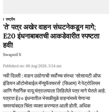
राष्ट्रीय
'ते' पत्र अखेर वाहन संघटनेकडून मागे;
E20 इंधनाबाबतची आकडेवारीत स्पष्टता
हवी!
Swapnil S
Published on
:
06 Aug 2026, 5:54 am
नवी दिल्ली : वाहन उद्योगाची सर्वोच्च संस्था 'सोसायटी ऑफ
इंडियन ऑटोमोबाईल मॅन्युफॅक्चरर्स' (सिआम) ने पेट्रोलियम
आणि नैसर्गिक वायू मंत्रालयाला लिहिलेले पत्र मागे घेतले आहे.
पत्रात ई२० इंधनातील भेसळीमुळे वाहनांमध्ये येणाऱ्या
समस्यांबद्दल चिंता व्यक्त करण्यात आली होती. अधिक