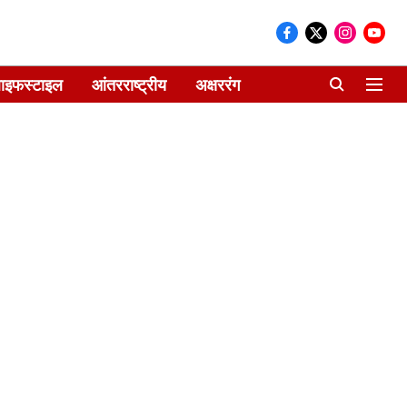
ाइफस्टाइल
आंतरराष्ट्रीय
अक्षररंग