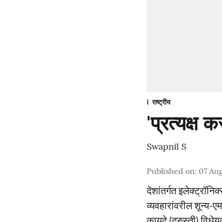
राष्ट्रीय
'प्रत्यक्ष
Swapnil S
Published on
:
07 Aug
देशांतर्गत इलेक्ट्रॉ
व्यवहारांवरील शून्य-
कायदे (दुरुस्ती) वि