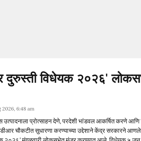
 कर दुरुस्ती विधेयक २०२६' लोकस
 2026, 6:48 am
निक्स उत्पादनाला प्रोत्साहन देणे, परदेशी भांडवल आकर्षित करणे आ
एमडीआर चौकटीत सुधारणा करण्याच्या उद्देशाने केंद्र सरकारने आण
धेयक २०२६’ मंगळवारी लोकसभेत मंजूर करण्यात आले. विधेयक ५ जून