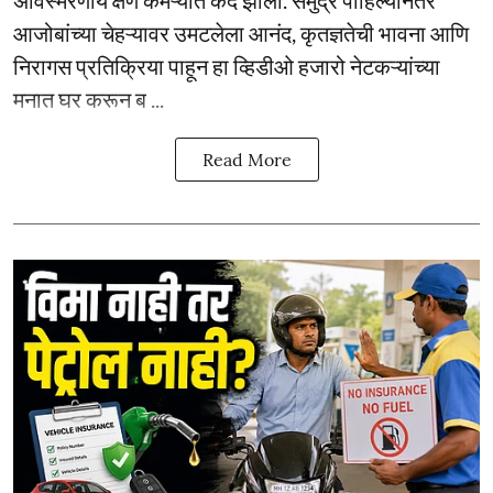
अविस्मरणीय क्षण कॅमेऱ्यात कैद झाला. समुद्र पाहिल्यानंतर
आजोबांच्या चेहऱ्यावर उमटलेला आनंद, कृतज्ञतेची भावना आणि
निरागस प्रतिक्रिया पाहून हा व्हिडीओ हजारो नेटकऱ्यांच्या
मनात घर करून ब ...
Read More