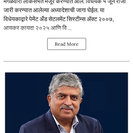
मंगळवारी लोकसभेत मंजूर करण्यात आले. विधेयक ५ जून रोजी
जारी करण्यात आलेल्या अध्यादेशाची जागा घेईल. या
विधेयकाद्वारे पेमेंट अँड सेटलमेंट सिस्टीम्स ॲक्ट २००७,
आयकर कायदा २०२५ आणि वि ...
Read More