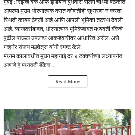
मुंबई : रिझर्व्ह बँक ऑफ इंडियाने बुधवारी सलग चौथ्या बैठकीत
आपल्या मुख्य धोरणात्मक दरात कोणतीही सुधारणा न करता
स्थिती कायम ठेवली आहे आणि आपली भूमिका तटस्थ ठेवली
आहे. व्याजदरांबाबत, धोरणात्मक भूमिकेबाबत मध्यवर्ती बँकेचे
पुढील पाऊल उपलब्ध आकडेवारीवर आधारित असेल, असे
गव्हर्नर संजय मल्होत्रा यांनी स्पष्ट केले.
मध्यम कालावधीत मुख्य महागाई दर ४ टक्क्यांच्या लक्ष्यापर्यंत
आणणे हे मध्यवर्ती बँकेच ...
Read More