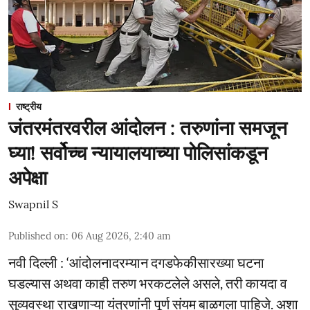
राष्ट्रीय
जंतरमंतरवरील आंदोलन : तरुणांना समजून
घ्या! सर्वोच्च न्यायालयाच्या पोलिसांकडून
अपेक्षा
Swapnil S
Published on
:
06 Aug 2026, 2:40 am
नवी दिल्ली : ‘आंदोलनादरम्यान दगडफेकीसारख्या घटना
घडल्यास अथवा काही तरुण भरकटलेले असले, तरी कायदा व
सुव्यवस्था राखणाऱ्या यंत्रणांनी पूर्ण संयम बाळगला पाहिजे. अशा