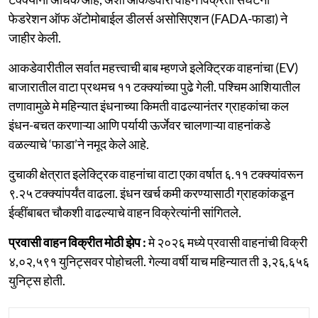
फेडरेशन ऑफ ॲटोमोबाईल डीलर्स असोसिएशन (FADA-फाडा) ने
जाहीर केली.
आकडेवारीतील सर्वात महत्त्वाची बाब म्हणजे इलेक्ट्रिक वाहनांचा (EV)
बाजारातील वाटा प्रथमच ११ टक्क्यांच्या पुढे गेली. पश्चिम आशियातील
तणावामुळे मे महिन्यात इंधनाच्या किमती वाढल्यानंतर ग्राहकांचा कल
इंधन-बचत करणाऱ्या आणि पर्यायी ऊर्जेवर चालणाऱ्या वाहनांकडे
वळल्याचे ‘फाडा’ने नमूद केले आहे.
दुचाकी क्षेत्रात इलेक्ट्रिक वाहनांचा वाटा एका वर्षात ६.११ टक्क्यांवरून
९.२५ टक्क्यांपर्यंत वाढला. इंधन खर्च कमी करण्यासाठी ग्राहकांकडून
ईव्हींबाबत चौकशी वाढल्याचे वाहन विक्रेत्यांनी सांगितले.
प्रवासी वाहन विक्रीत मोठी झेप :
मे २०२६ मध्ये प्रवासी वाहनांची विक्री
४,०२,५९१ युनिट्सवर पोहोचली. गेल्या वर्षी याच महिन्यात ती ३,२६,६५६
युनिट्स होती.