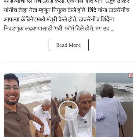
फोडण्याचा प्लानच उघड केला. एकनाथ शिंदे यांना उद्धव ठाकरे
यांनीच तेव्हा नेता म्हणून नियुक्त केले होते. शिंदे यांना ठाकरेंनीच
आपल्या कॅबिनेटमध्ये मंत्री केले होते. ठाकरेंनीच शिंदेंना
निवडणूक लढवण्यासाठी ‘एबी’ फॉर्म दिले होते. मग उद ...
Read More