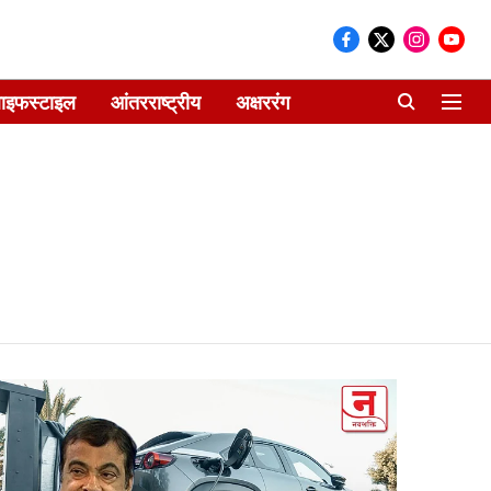
ाइफस्टाइल
आंतरराष्ट्रीय
अक्षररंग