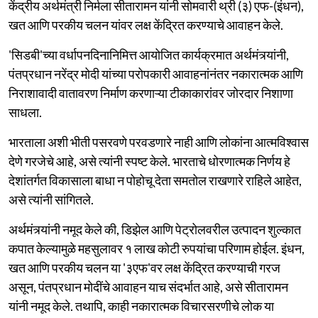
केंद्रीय अर्थमंत्री निर्मला सीतारामन यांनी सोमवारी थ्री (३) एफ-(इंधन),
खत आणि परकीय चलन यांवर लक्ष केंद्रित करण्याचे आवाहन केले.
'सिडबी'च्या वर्धापनदिनानिमित्त आयोजित कार्यक्रमात अर्थमंत्र्यांनी,
पंतप्रधान नरेंद्र मोदी यांच्या परोपकारी आवाहनांनंतर नकारात्मक आणि
निराशावादी वातावरण निर्माण करणाऱ्या टीकाकारांवर जोरदार निशाणा
साधला.
भारताला अशी भीती पसरवणे परवडणारे नाही आणि लोकांना आत्मविश्वास
देणे गरजेचे आहे, असे त्यांनी स्पष्ट केले. भारताचे धोरणात्मक निर्णय हे
देशांतर्गत विकासाला बाधा न पोहोचू देता समतोल राखणारे राहिले आहेत,
असे त्यांनी सांगितले.
अर्थमंत्र्यांनी नमूद केले की, डिझेल आणि पेट्रोलवरील उत्पादन शुल्कात
कपात केल्यामुळे महसुलावर १ लाख कोटी रुपयांचा परिणाम होईल. इंधन,
खत आणि परकीय चलन या '३एफ'वर लक्ष केंद्रित करण्याची गरज
असून, पंतप्रधान मोदींचे आवाहन याच संदर्भात आहे, असे सीतारामन
यांनी नमूद केले. तथापि, काही नकारात्मक विचारसरणीचे लोक या