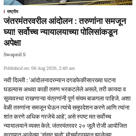
राष्ट्रीय
जंतरमंतरवरील आंदोलन : तरुणांना समजून
घ्या! सर्वोच्च न्यायालयाच्या पोलिसांकडून
अपेक्षा
Swapnil S
Published on
:
06 Aug 2026, 2:40 am
नवी दिल्ली : ‘आंदोलनादरम्यान दगडफेकीसारख्या घटना
घडल्यास अथवा काही तरुण भरकटलेले असले, तरी कायदा व
सुव्यवस्था राखणाऱ्या यंत्रणांनी पूर्ण संयम बाळगला पाहिजे. अशा
वेळी तरुणांना समजून घेऊन त्यांचे समुपदेशन करणे आणि त्यांना
शांत करणे अधिक गरजेचे आहे’, असे स्पष्ट मत सर्वोच्च
न्यायालयाने व्यक्त केले. जंतरमंतरवर २० जुलै रोजी आयोजित
करण्यात आलेल्या 'संसद चलो' मोर्च्यादरम्यान झालेल्या