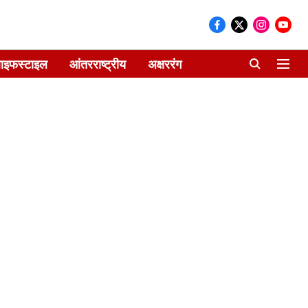
ाइफस्टाइल
आंतरराष्ट्रीय
अक्षररंग