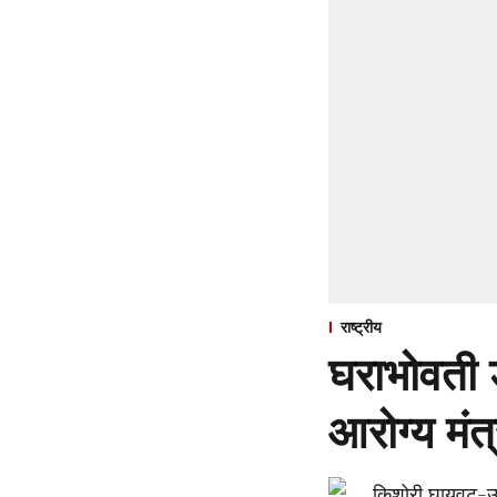
राष्ट्रीय
घराभोवती 
आरोग्य मंत्
किशोरी घायवट-उ