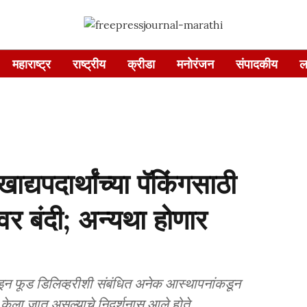
महाराष्ट्र
राष्ट्रीय
क्रीडा
मनोरंजन
संपादकीय
ल
्यपदार्थांच्या पॅकिंगसाठी
ंवर बंदी; अन्यथा होणार
लाइन फूड डिलिव्हरीशी संबंधित अनेक आस्थापनांकडून
र केला जात असल्याचे निदर्शनास आले होते.