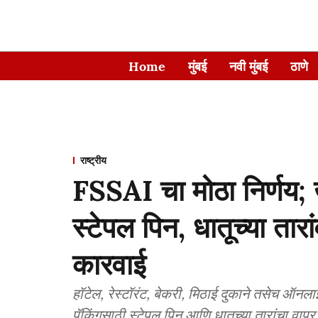
Home
मुंबई
नवी मुंबई
ठाणे
राष्ट्रीय
FSSAI चा मोठा निर्णय; खाद
स्टेपल पिन, धातूच्या तारा
कारवाई
हॉटेल, रेस्टॉरंट, बेकरी, मिठाई दुकाने तसेच ऑन
पॅकिंगसाठी स्टेपल पिन आणि धातूच्या तारांचा वाप