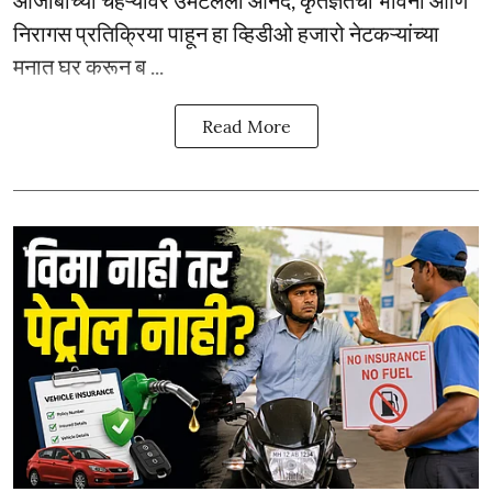
आजोबांच्या चेहऱ्यावर उमटलेला आनंद, कृतज्ञतेची भावना आणि
निरागस प्रतिक्रिया पाहून हा व्हिडीओ हजारो नेटकऱ्यांच्या
मनात घर करून ब ...
Read More