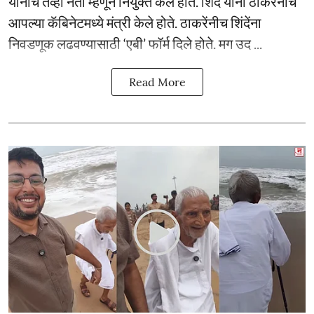
यांनीच तेव्हा नेता म्हणून नियुक्त केले होते. शिंदे यांना ठाकरेंनीच
आपल्या कॅबिनेटमध्ये मंत्री केले होते. ठाकरेंनीच शिंदेंना
निवडणूक लढवण्यासाठी ‘एबी’ फॉर्म दिले होते. मग उद ...
Read More