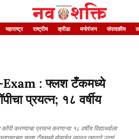
महाराष्ट्र
राष्ट्रीय
क्रीडा
मनोरंजन
संपादकीय
ल
am : फ्लश टँकमध्ये
पीचा प्रयत्न; १८ वर्षीय
ॉपी करण्याचा प्रयत्न करणाऱ्या १८ वर्षीय विद्यार्थ्याला
ागृहाच्या फ्लश टँकमध्ये मोबाईल लपवून त्याद्वारे उत्तरं