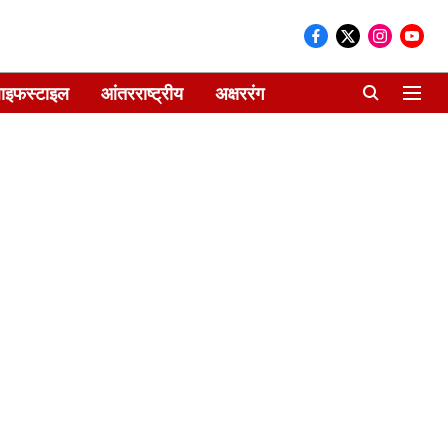
ाइफस्टाइल
आंतरराष्ट्रीय
अक्षररंग