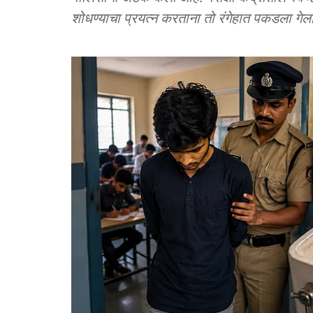
शोधण्याचा प्रयत्न करताना तो रंगेहात पकडला गेला