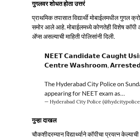
गुगलवर शोधत होता उत्तरं
प्राथमिक तपासात विद्यार्थी मोबाईलमधील गुगल क्रो
समोर आले आहे. मोबाईलमध्ये कोणतेही विशेष कॉपी
ॲप्स असल्याची माहिती पोलिसांनी दिली.
𝗡𝗘𝗘𝗧 𝗖𝗮𝗻𝗱𝗶𝗱𝗮𝘁𝗲 𝗖𝗮𝘂𝗴𝗵𝘁 𝗨𝘀𝗶
𝗖𝗲𝗻𝘁𝗿𝗲 𝗪𝗮𝘀𝗵𝗿𝗼𝗼𝗺, 𝗔𝗿𝗿𝗲𝘀𝘁𝗲𝗱 
The Hyderabad City Police on Sund
appearing for NEET exam as…
— Hyderabad City Police (@hydcitypolic
गुन्हा दाखल
चौकशीदरम्यान विद्यार्थ्याने कॉपीचा प्रयत्न केल्या