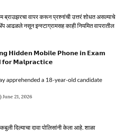
म ब्राउझरचा वापर करून प्रश्नांची उत्तरं शोधत असल्याचे
 ॲप आढळले नसून इन्स्टाग्रामसह काही नियमित वापरातील
𝗻𝗴 𝗛𝗶𝗱𝗱𝗲𝗻 𝗠𝗼𝗯𝗶𝗹𝗲 𝗣𝗵𝗼𝗻𝗲 𝗶𝗻 𝗘𝘅𝗮𝗺
𝗳𝗼𝗿 𝗠𝗮𝗹𝗽𝗿𝗮𝗰𝘁𝗶𝗰𝗲
ay apprehended a 18-year-old candidate
e)
June 21, 2026
ची कबुली दिल्याचा दावा पोलिसांनी केला आहे. शाळा