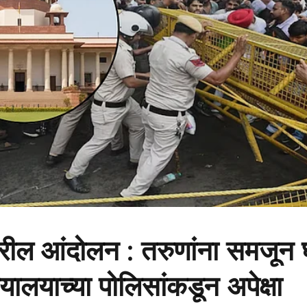
रील आंदोलन : तरुणांना समजून घ
यायालयाच्या पोलिसांकडून अपेक्षा