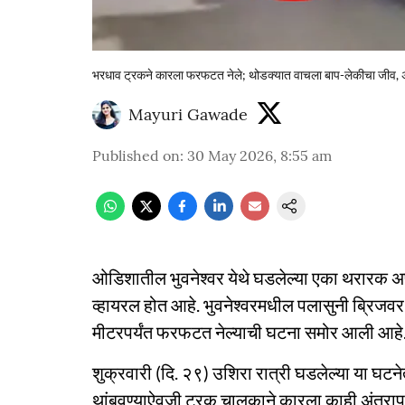
भरधाव ट्रकने कारला फरफटत नेले; थोडक्यात वाचला बाप-लेकीचा जीव,
Mayuri Gawade
Published on
:
30 May 2026, 8:55 am
ओडिशातील भुवनेश्वर येथे घडलेल्या एका थरारक अ
व्हायरल होत आहे. भुवनेश्वरमधील पलासुनी ब्रिज
मीटरपर्यंत फरफटत नेल्याची घटना समोर आली आहे.
शुक्रवारी (दि. २९) उशिरा रात्री घडलेल्या या घ
थांबवण्याऐवजी ट्रक चालकाने कारला काही अंतरापर्य