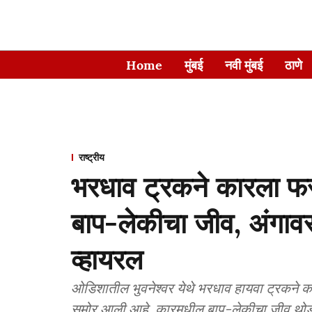
Home
मुंबई
नवी मुंबई
ठाणे
राष्ट्रीय
भरधाव ट्रकने कारला फ
बाप-लेकीचा जीव, अंगा
व्हायरल
ओडिशातील भुवनेश्वर येथे भरधाव हायवा ट्रकने 
समोर आली आहे. कारमधील बाप-लेकीचा जीव थोड