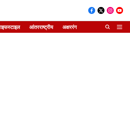
ाइफस्टाइल
आंतरराष्ट्रीय
अक्षररंग