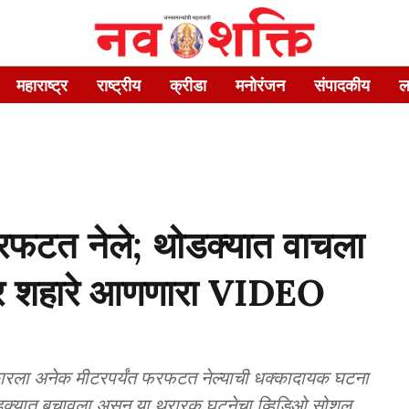
महाराष्ट्र
राष्ट्रीय
क्रीडा
मनोरंजन
संपादकीय
ल
रफटत नेले; थोडक्यात वाचला
वर शहारे आणणारा VIDEO
कारला अनेक मीटरपर्यंत फरफटत नेल्याची धक्कादायक घटना
क्यात बचावला असून या थरारक घटनेचा व्हिडिओ सोशल