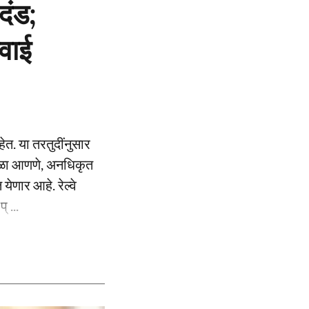
दंड;
वाई
हेत. या तरतुदींनुसार
अडथळा आणणे, अनधिकृत
येणार आहे. रेल्वे
 ...