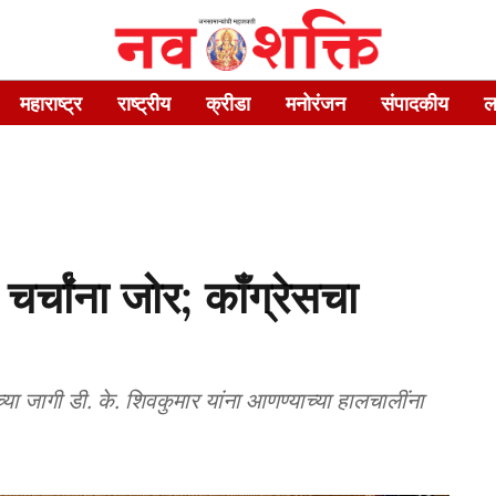
महाराष्ट्र
राष्ट्रीय
क्रीडा
मनोरंजन
संपादकीय
ल
चर्चांना जोर; काँग्रेसचा
ांच्या जागी डी. के. शिवकुमार यांना आणण्याच्या हालचालींना