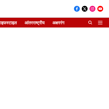
ाइफस्टाइल
आंतरराष्ट्रीय
अक्षररंग