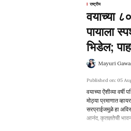
राष्ट्रीय
वयाच्या ८०व
पायाला स्प
भिडेल; प
Mayuri Gawa
Published on
:
05 Au
वयाच्या ऐंशीव्या वर्ष
मोठ्या प्रमाणात व्हा
सरप्राईजमुळे हा अविस्
आनंद, कृतज्ञतेची भाव