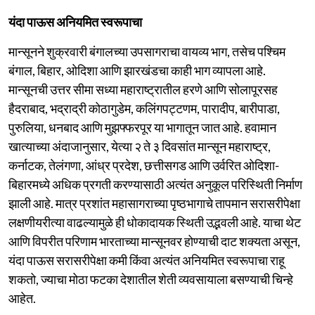
यंदा पाऊस अनियमित स्वरूपाचा
मान्सूनने शुक्रवारी बंगालच्या उपसागराचा वायव्य भाग, तसेच पश्चिम
बंगाल, बिहार, ओदिशा आणि झारखंडचा काही भाग व्यापला आहे.
मान्सूनची उत्तर सीमा सध्या महाराष्ट्रातील हरणे आणि सोलापूरसह
हैदराबाद, भद्राद्री कोठागुडेम, कलिंगपट्टणम, पारादीप, बारीपाडा,
पुरुलिया, धनबाद आणि मुझफ्फरपूर या भागातून जात आहे. हवामान
खात्याच्या अंदाजानुसार, येत्या २ ते ३ दिवसांत मान्सून महाराष्ट्र,
कर्नाटक, तेलंगणा, आंध्र प्रदेश, छत्तीसगड आणि उर्वरित ओदिशा-
बिहारमध्ये अधिक प्रगती करण्यासाठी अत्यंत अनुकूल परिस्थिती निर्माण
झाली आहे. मात्र प्रशांत महासागराच्या पृष्ठभागाचे तापमान सरासरीपेक्षा
लक्षणीयरीत्या वाढल्यामुळे ही धोकादायक स्थिती उद्भवली आहे. याचा थेट
आणि विपरीत परिणाम भारताच्या मान्सूनवर होण्याची दाट शक्यता असून,
यंदा पाऊस सरासरीपेक्षा कमी किंवा अत्यंत अनियमित स्वरूपाचा राहू
शकतो, ज्याचा मोठा फटका देशातील शेती व्यवसायाला बसण्याची चिन्हे
आहेत.