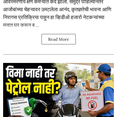
अविस्मरणीय क्षण कॅमेऱ्यात कैद झाला. समुद्र पाहिल्यानंतर
आजोबांच्या चेहऱ्यावर उमटलेला आनंद, कृतज्ञतेची भावना आणि
निरागस प्रतिक्रिया पाहून हा व्हिडीओ हजारो नेटकऱ्यांच्या
मनात घर करून ब ...
Read More