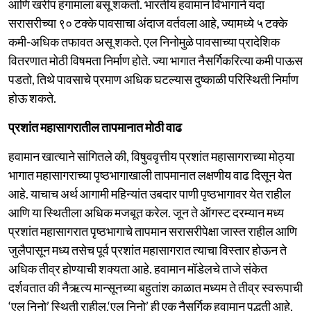
आणि खरीप हंगामाला बसू शकतो. भारतीय हवामान विभागाने यंदा
सरासरीच्या ९० टक्के पावसाचा अंदाज वर्तवला आहे, ज्यामध्ये ५ टक्के
कमी-अधिक तफावत असू शकते. एल निनोमुळे पावसाच्या प्रादेशिक
वितरणात मोठी विषमता निर्माण होते. ज्या भागात नैसर्गिकरित्या कमी पाऊस
पडतो, तिथे पावसाचे प्रमाण अधिक घटल्यास दुष्काळी परिस्थिती निर्माण
होऊ शकते.
प्रशांत महासागरातील तापमानात मोठी वाढ
हवामान खात्याने सांगितले की, विषुववृत्तीय प्रशांत महासागराच्या मोठ्या
भागात महासागराच्या पृष्ठभागाखाली तापमानात लक्षणीय वाढ दिसून येत
आहे. याचाच अर्थ आगामी महिन्यांत उबदार पाणी पृष्ठभागावर येत राहील
आणि या स्थितीला अधिक मजबूत करेल. जून ते ऑगस्ट दरम्यान मध्य
प्रशांत महासागरात पृष्ठभागाचे तापमान सरासरीपेक्षा जास्त राहील आणि
जुलैपासून मध्य तसेच पूर्व प्रशांत महासागरात त्याचा विस्तार होऊन ते
अधिक तीव्र होण्याची शक्यता आहे. हवामान मॉडेलचे ताजे संकेत
दर्शवतात की नैऋत्य मान्सूनच्या बहुतांश काळात मध्यम ते तीव्र स्वरूपाची
‘एल निनो’ स्थिती राहील.‘एल निनो’ ही एक नैसर्गिक हवामान पद्धती आहे,