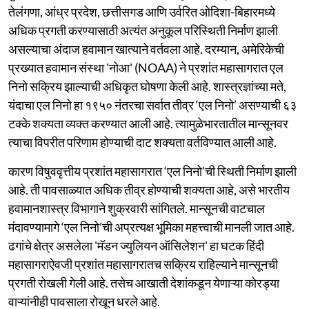
तेलंगणा, आंध्र प्रदेश, छत्तीसगड आणि उर्वरित ओदिशा-बिहारमध्ये
अधिक प्रगती करण्यासाठी अत्यंत अनुकूल परिस्थिती निर्माण झाली
असल्याचा अंदाज हवामान खात्याने वर्तवला आहे. दरम्यान, अमेरिकेची
प्रख्यात हवामान संस्था 'नोआ' (NOAA) ने प्रशांत महासागरात एल
निनो सक्रिय झाल्याची अधिकृत घोषणा केली आहे. शास्त्रज्ञांच्या मते,
यंदाचा एल निनो हा १९५० नंतरचा सर्वात तीव्र ‘एल निनो’ असण्याची ६३
टक्के शक्यता व्यक्त करण्यात आली आहे. त्यामुळेभारतातील मान्सूनवर
त्याचा विपरीत परिणाम होण्याची दाट शक्यता वर्तविण्यात आली आहे.
कारण विषुववृत्तीय प्रशांत महासागरात ‘एल निनो’ची स्थिती निर्माण झाली
आहे. ती पावसाळ्यात अधिक तीव्र होण्याची शक्यता आहे, असे भारतीय
हवामानशास्त्र विभागाने शुक्रवारी सांगितले. मान्सूनची वाटचाल
मंदावण्यामागे ‘एल निनो’ची अप्रत्यक्ष भूमिका महत्त्वाची मानली जात आहे.
ढगांचे क्षेत्र असलेला 'मॅडन ज्युलियन ऑसिलेशन' हा घटक हिंदी
महासागराऐवजी प्रशांत महासागरातच सक्रिय राहिल्याने मान्सूनची
प्रगती रोखली गेली आहे. तसेच आखाती देशांकडून येणाऱ्या कोरड्या
वाऱ्यांनीही पावसाला रोखून धरले आहे.