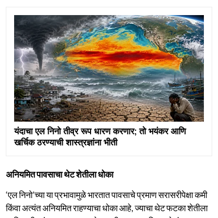
यंदाचा एल निनो तीव्र रूप धारण करणार; तो भयंकर आणि
खर्चिक ठरण्याची शास्त्रज्ञांना भीती
अनियमित पावसाचा थेट शेतीला धोका
‘एल निनो’च्या या प्रभावामुळे भारतात पावसाचे प्रमाण सरासरीपेक्षा कमी
किंवा अत्यंत अनियमित राहण्याचा धोका आहे, ज्याचा थेट फटका शेतीला