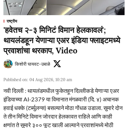
राष्ट्रीय
'हवेतच २-३ मिनिटं विमान हेलकावलं';
थायलंडहून येणाऱ्या एअर इंडिया फ्लाइटमध्ये
प्रवाशांचा थरकाप, Video
किशोरी घायवट-उबाळे
Published on
:
04 Aug 2026, 10:20 am
नवी दिल्ली : थायलंडमधील फुकेतहून दिल्लीकडे येणाऱ्या एअर
इंडियाच्या AI-2379 या विमानात मंगळवारी (दि. ४) अचानक
हवाई धक्के (टर्ब्युलन्स) बसल्याने मोठा गोंधळ उडाला. सुमारे दोन
ते तीन मिनिटे विमान जोरदार हेलकावत राहिले आणि काही
क्षणांत ते सुमारे ३०० फूट खाली आल्याने प्रवाशांमध्ये मोठी