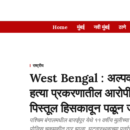
Home
मुंबई
नवी मुंबई
ठाणे
राष्ट्रीय
West Bengal : अल्पवय
हत्या प्रकरणातील आरोपी
पिस्तूल हिसकावून पळून 
पश्चिम बंगालमधील बारुईपूर येथे ११ वर्षीय मुलीच
पोलिस चकमकीत ठार झाला. घटनास्थळाच्या पुनर्रचन