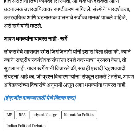
होत असताना तिची कायदेशीर स्थिती, आर्थिक पारदर्शकता आणि
घटनात्मक उत्तरदायित्वावर स्पष्टीकरण मागितले. संस्थेने ‘पारदर्शकता,
उत्तरदायित्व आणि घटनात्मक पालनाचे सर्वोच्च मानक’ पाळले पाहिजे,
असे खर्गे यांनी म्हटले.
आपण धमक्यांना घाबरत नाही - खर्गे
लोकसभेचे खासदार रमेश जिगजिनागी यांनी इशारा दिला होता की, ज्याने
ज्याने ‘राष्ट्रीय स्वयंसेवक संघा’ला स्पर्श करण्याचा’ प्रयत्न केला, तो
सुटला नाही. यावर खर्गे यांनी विचारले की, संघ ही एखादी ‘दहशतवादी
संघटना’ आहे का, जी प्रश्न विचारणाऱ्यांना ‘संपवून टाकते’? तसेच, आपण
आंबेडकरांच्या विचारांचे अनुयायी असून अशा धमक्यांना घाबरत नाही.
(इंग्रजीत वाचण्यासाठी येथे क्लिक करा)
BJP
RSS
priyank kharge
Karnataka Politics
Indian Political Debates