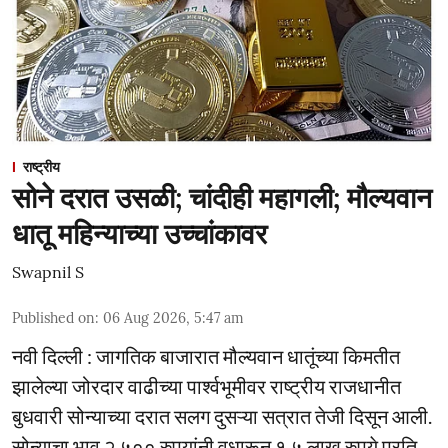
राष्ट्रीय
सोने दरात उसळी; चांदीही महागली; मौल्यवान
धातू महिन्याच्या उच्चांकावर
Swapnil S
Published on
:
06 Aug 2026, 5:47 am
नवी दिल्ली : जागतिक बाजारात मौल्यवान धातूंच्या किमतीत
झालेल्या जोरदार वाढीच्या पार्श्वभूमीवर राष्ट्रीय राजधानीत
बुधवारी सोन्याच्या दरात सलग दुसऱ्या सत्रात तेजी दिसून आली.
सोन्याचा भाव २,५०० रुपयांनी वधारून १.५ लाख रुपये प्रति