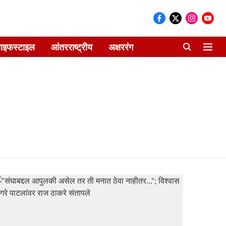
ाइफस्टाइल
आंतरराष्ट्रीय
अक्षररंग