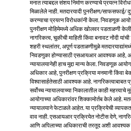
मनात त्याबद्दल संशय निर्माण करण्याचे प्रयत्न विरो
मिळालेले नाही. मतदारयादी पुनरीक्षण/साफसफाई/ द
करण्याचा प्रयत्न विरोधकांनी केला. निवडणूक आयोग
पुनरीक्षण मोहिमेमध्ये अधिक खोलवर पडताळणी केली जा
नागरिकत्व, चुकीची माहिती किंवा बनावट नोंदी यांची
शहरी स्थलांतर, अपूर्ण पडताळणीमुळे मतदारयाद्यांमध्ये
निवडणुका होण्यासाठी एसआयआर आवश्यक आहे, असे न
न्यायालयानेही हाच मुद्दा मान्य केला. निवडणूक आय
अधिकार आहे, पुनरीक्षण प्रक्रिया मनमानी किंवा बेक
विश्वासार्हतेसाठी आवश्यक आहे. नागरिकत्वाबाब
सर्वोच्च न्यायालयाच्या निकालातील काही महत्त्वाचे मु
आयोगाच्या अधिकारांवर शिक्कामोर्तब केले आहे. मतदारय
न्यायालयाने फेटाळले आहेत. या प्रक्रियेची व्यापक
वाव नाही. एसआयआर प्रक्रियेत नोटीस देणे, नागरिका
आणि अपिलाच्या अधिकाराची तरतूद अशी आवश्यक खब