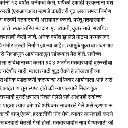
धकांनी १२ वर्षांत अनेकदा केले. यापैकी एकाही प्रयत्नांना यश
ुरुस्ती (एसआयआर) म्हणजे काहीतरी गूढ असा समज निर्माण
 दरवर्षी मतदारयादी अद्ययावत करतो. परंतु मतदारयादी
ते. स्थलांतरित मतदार, मृत व्यक्ती, दुबार नावे, संशयित
 तपासणी केली जाते. अनेक वर्षांत झालेले मोठ्या प्रमाणावर
 गंभीर त्रुटी निर्माण झाल्या आहेत. त्यामुळे मुक्त वातावरणात
िवडणूक आयोगाकडून सांगण्यात येत होते. सर्वोच्च
ोगाला संविधानाच्या कलम ३२४ अंतर्गत मतदारयादी दुरुस्तीचा
ायदेशीर नाही, मतदारयादी शुद्ध ठेवणे हे लोकशाहीच्या
त प्राथमिक पडताळणी करण्याचा अधिकार आयोगाला आहे असे
द्दे आहेत. यातून स्पष्ट होते की न्यायालयाने निवडणूक
ादी पुनरीक्षणाला घेतले गेलेले सर्व आक्षेपही सर्वोच्च
ता पाहता त्यात कोणाचे अधिकार नाकारले गेले असे म्हणण्यास
ची बाजू ऐकणे, हरकतींची नोंद घेणे, त्यावर कार्यवाही करणे
रदारी घेतली गेली होती. मतदारयादीत नाव येण्यासाठी जी