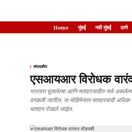
Home
मुंबई
नवी मुंबई
ठाणे
संपादकीय
एसआयआर विरोधक वारंव
भारतात घुसलेल्या आणि मतदारयादीत नावे असलेल्या बा
वगळली जातील. या मोहिमेनंतर मतदारयादी अधि
मतदान रोखले जाईल.