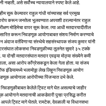
नव्हती, असे सर्वोच्च न्यायालयाने स्पष्ट केले आहे.
म सुरू केल्यावर राहुल गांधी यांच्यासह सर्व प्रमुख
 आरोप करून जनतेला भुलवण्यात अपयशी ठरल्यानंतर राहुल
ीक्षण मोहिमेचा वापर सुरू केला. त्या आधी मतदारयादीतील
रसारित करून निवडणूक आयोगाबाबत संशय निर्माण करण्याचे
ंदाज वर्तविणाऱ्या संस्थेचे सहसंस्थापक संजय कुमार यांनी
दारसंघात लोकसभा निवडणुकीच्या तुलनेत सुमारे ३५ टक्के
. या दोन्ही मतदारसंघात मतदार एवढ्या मोठ्या संख्येने कमी
 झाला, असा आरोप काँग्रेसकडून केला गेला होता. या संजय
फ इंडियामध्ये भलामोठ्ठा लेख लिहून निवडणूक आयोग
िवडणूक आयोगाला आरोपीच्या पिंजऱ्यात उभे केले.
िवडणुकीबाबत केलेले ट्विट मागे घेत असल्याचे जाहीर
क आयोगाने मतदानाची आकडेवारी पुन्हा प्रसिद्ध करीत
 आपले ट्विट मागे घेतले. रामटेक, देवळाली या विधानसभा