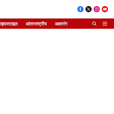
ाइफस्टाइल
आंतरराष्ट्रीय
अक्षररंग