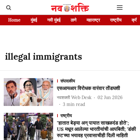
Home
मुंबई
नवी मुंबई
ठाणे
महाराष्ट्र
राष्ट्रीय
क्रीड
illegal immigrants
संपादकीय
एसआयआर विरोधक वारंवार तोंडघशी
नवशक्ती Web Desk
02 Jun 2026
3
min read
राष्ट्रीय
"हातात बेड्या अन् पायात साखळदंड होते";
US मधून आलेल्या भारतीयांची आपबिती; 'डंकी
रुट'च्या भयावह प्रवासाचीही दिली माहिती