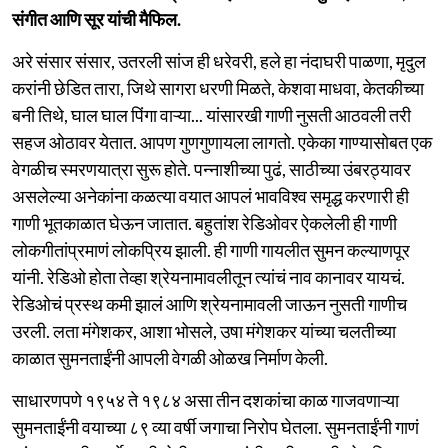
संगीत आणि सूर यांची मैफिल.
अरे संसार संसार, उतरली सांज ही धरेवरी, हले हा नंदाघरी पाळणा, मृदुल
करांनी छेडित तारा, जिथे सागरा धरणी मिळते, केशवा माधवा, केतकीच्या
बनी तिथे, घाल घाल पिंगा वाऱ्या... यांसारखी गाणी नुसती आठवली तरी
सहज ओठावर येतात. आपण गुणगुणायला लागतो. एकेका गाण्यासोबत एक
वेगळीच स्मरणयात्रा सुरू होते. पन्नाशीच्या पुढं, साठीच्या उंबरठ्यावर
असलेल्या अनेकांना कळत्या वयात आपलं भावविश्व समृद्ध करणारी ही
गाणी भूतकाळात घेऊन जातात. बहुतांश रेडिओवर ऐकलेली ही गाणी
लोकगीतांप्रमाणं लोकप्रिय झाली. ही गाणी गायलीत सुमन कल्याणपूर
यांनी. रेडिओ होता तेव्हा श्रेयनामावलीतून त्यांचं नाव कानावर यायचं.
रेडिओचं प्रस्थ कमी झालं आणि श्रेयनामावली जाऊन नुसती गाणीच
उरली. लता मंगेशकर, आशा भोसले, उषा मंगेशकर यांच्या चलतीच्या
काळात सुमनताईंनी आपली वेगळी ओळख निर्माण केली.
साधारणपणे १९५४ ते १९८४ असा तीन दशकांचा काळ गाजवणाऱ्या
सुमनताईंनी वयाच्या ८९ व्या वर्षी जगाचा निरोप घेतला. सुमनताईंनी गाणं