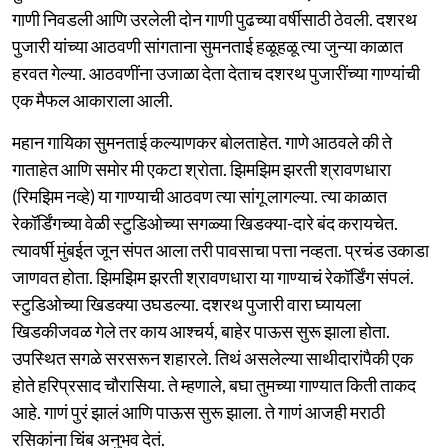
गाणी निवडली आणि उरलेली दोन गाणी पुढच्या वर्षीसाठी ठेवली. दशरथ
पुजारी यांच्या आठवणी सांगताना सुमनताई हळूहळू त्या जुन्या काळात
हरवत गेल्या. आठवणींना उजाळा देता देताच दशरथ पुजारींच्या गाण्यांची
एक मैफल आकाराला आली.
महान गायिका सुमनताई कल्याणकर बोलताहेत. गाणे आठवले की ते
गाताहेत आणि समोर मी एकटा श्रोता. झिमझिम झरती श्रावणधारा
(रिमझिम नव्हे) या गाण्याची आठवण त्या सांगू लागल्या. त्या काळात
रेकॉर्डिंगच्या वेळी स्टुडिओच्या सगळ्या खिडक्या-दारे बंद करायचेत.
त्यावर्षी मुंबईत जून संपत आला तरी पावसाचा पत्ता नव्हता. प्रचंड उकाडा
जाणवत होता. झिमझिम झरती श्रावणधारा या गाण्याचं रेकॉर्डिंग संपलं.
स्टुडिओच्या खिडक्या उघडल्या. दशरथ पुजारी वारा घ्यायला
खिडकीजवळ गेले तर काय आश्चर्य, बाहेर पाऊस सुरू झाला होता.
उपस्थित सगळे सरसरून शहारले. तिथं असलेल्या साथीदारांपैकी एक
होते हरिप्रसाद चौरासिया. ते म्हणाले, बघा तुमच्या गाण्यात किती ताकद
आहे. गाणं पुरं झालं आणि पाऊस सुरू झाला. ते गाणं आजही मराठी
रसिकांना चिंब अनुभव देतं.