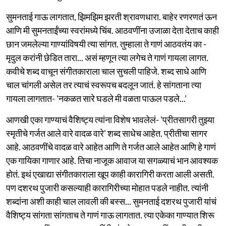
सुमनताई गाऊ लागतात, झिमझिम झरती श्रावणधारा. बाहेर रणरणतं ऊन
आणि मी सुमनताईंच्या स्वरांमध्ये चिंब. आठवणींना उजाळा देता देताच काही
छान जमलेल्या गाण्यांविषयी त्या सांगत. तुम्हाला ते गाणं आठवतंय का -
मृदुल करांनी छेडित तारा... असं म्हणून त्या लगेच ते गाणं गायला लागत.
कवीचे शब्द वाचून संगीतकाराला चाल सुचली पाहिजे. शब्द साधे आणि
चाल चांगली असेल तर त्याचं स्वरूपच बदलून जातं. हे सांगताना त्या
गायला लागतात- 'नकळत सारे घडले मी वळता पाऊल पडले...'
आणखी एका गाण्याचं वैशिष्ट्य त्यांना विशेष भावलेलं- 'प्रीतसागरी तुझ्या
स्मृतीचे गर्जत आले वारे वादळ वारे' शब्द साधेच आहेत. प्रीतीचा सागर
आहे. आठवणींचे वादळ वारे आहेत आणि ते गर्जत आले आहेत आणि हे गाणं
एक गायिका गाणार आहे. तिचा नाजूक आवाज या सगळ्याचं भान आवश्यक
होतं. इथं एखाद्या संगीतकाराला खूप काही कारागिरी करता आली असती.
पण दशरथ पुजारी कसल्याही कारागिरीच्या मोहात पडले नाहीत. त्यांनी
शब्दांना अशी काही चाल लावली की बस्स... सुमनताई दशरथ पुजारी यांचं
वैशिष्ट्य सांगता सांगताच ते गाणं गाऊ लागतात. त्या एकेका गाण्यात शिरू