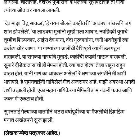
लागल्या. चालींसह. दशरथ पुजारींनी बांधलेल्या सुरावटींसह ती गाणी
त्यांच्या ओठांवर यायला लागली.
‘देव माझा विठू सावळा’, ‘हे नयन बोलले काहीतरी’, ‘आकाश पांघरूनि जग
शांत झोपलेले’, ‘या लाडक्या मुलांनो तुम्ही मला आधार, नवहिंदवी युगाचे
तुम्हीच शिल्पकार, आईस देव माना, वंदा गुरुजनांना, जगी भावनेहूनी त्या
कर्तव्य थोर जाणा.’ या गाण्यांच्या चालींची वैशिष्ट्ये त्यांनी उलगडून
दाखवली. या सगळ्या गाण्यांचे मुखडे, काहींची कडवी गाऊन दाखवली.
सुमारे दीडेक तासांची ही मैफल होती. त्या गात होत्या तेव्हा राहून राहून
वाटत होतं, यांनी गाणं का थांबवलं असेल? रे क्षणांच्या संगतीने मी अशी
भारावले, हे सुमनताईंनी गायिलेलं गीत अजरामर आहे. माझी अवस्था अगदी
तशीच झाली होती. एका महान गायिकेच्या मैफिलीचा मानकरी फक्त आणि
फक्त मी एकटाच होतो.
सुमनताई गेल्याच्या बातमीनं अठरा वर्षांपूर्वीच्या या मैफलीची झिमझिम
मनात अखंडपणे सुरू झाली.
(लेखक ज्येेष्ठ पत्रकार आहेत.)