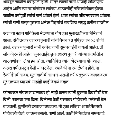
थांबवून चाळीस वर्षे झाली होती. मात्र त्यांची गाणी आजही लोकप्रिय
आहेत आणि त्या गाण्यांसोबत त्यांच्या आठवणीही रसिकांसोबत होत्या.
चाळीस वर्षांपूर्वी त्यांचं गाणं थांबलं होतं. आता त्यांचा जीवनप्रवास थांबला.
त्यांची गाणी मात्र पुढच्या अनेक पिढ्यांचं भावविश्व समृद्ध करीत राहतील.
अशा या महान गायिकेला भेटण्याचा योग एका मुलाखतीच्या निमित्तानं
आला. संगीतकार दशरथ पुजारी यांचं निधन १३ एप्रिल २००८ रोजी
झालं. दशरथ पुजारी यांची अनेक गाणी सुमनताईंनी गायली आहेत. ती
लोकप्रियही आहेत. सुमनताईंकडून दशरथ पुजारी यांच्यासंदर्भातील
आठवणीवजा लेख हवा होता. त्यानिमित्त त्यांना भेटण्याचा योग आला.
अठरा वर्षे उलटून गेली या घटनेला. त्यावेळी ना स्मार्टफोन होते, ना
रेकॉर्डिंगची सवय. मुलाखतीची साधनं असली तरी पत्रकार कागदावरच
मुद्दे उतरून घ्यायचे. माझंही काही वेगळं नव्हतं.
फोनवरून संपर्क साधल्यावर हो-नाही करत त्यांनी दुसऱ्या दिवशीची वेळ
दिली. खारचा पत्ता दिला. दिलेल्या वेळी पत्त्यावर पोहोचलो. फ्लॅटची बेल
वाजवली. कुणीतरी दरवाजा उघडला. मी एका लॅव्हिश अपार्टमेंटमध्ये
पोहोचलो होतो. जाऊन बसलो. पाणी आलं. काही मिनिटांतच सुमनताई