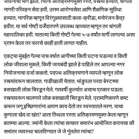
जीवनाचा भाग झाले. त्यांना अतिक्रमणमुक्त रस्ते, वस्त्या हव्यात, चांगली
नागरी परिवहन सेवा हवी, उत्तम आरोग्यसेवा आणि शैक्षणिक सुविधा
हव्यात, नागरिक म्हणून विरंगुळ्यासाठी कला-क्रीडा, मनोरंजन केंद्र
हवीत. या सर्व गोष्टी दर्जेदारपणे उपलब्ध व्हाव्यात म्हणून तर चांगली
महापालिका हवी. यातल्या किती गोष्टी गेल्या ५-७ वर्षांत मार्गी लागल्या असा
प्रश्न केला तर फारसे काही हाती लागत नाहीत.
एकट्या मुंबईत गेल्या पाच वर्षात आगीच्या किती घटना घडल्या व किती
लोक जीवाला मुकले, किती जायबंदी झाले हे पाहिले तर आपल्या नगर
नियोजनाचा दर्जा कळतो. पदपथ अतिक्रमणाने व्यापले म्हणून लोक
रस्त्यांवरून चालतात. गाडीखाली येतात. भांडुपला परवा बेस्टच्या
बसखाली लोक चिरडून मेले. गतवर्षी कुर्ल्यात असाच प्रकार घडला.
रस्त्यावरून चालणारे लोक बसखाली चिरडून मेले. प्रामाणिकपणे कष्ट
करून जगू इच्छिणारांना आपण काय देतो तर स्वस्तातले मरण. याचा
कुणाला खेद वा खंत? आता तिथला रस्ता अतिक्रमणमुक्त केला म्हणून
बातम्या आल्या. ज्यांनी केला त्यांचा सत्कार समारंभ आयोजित करायचा की
समांतर व्यवस्था चालविण्यात जे जे गुंतलेत त्यांचा?