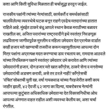
कशा आणि किती सुविधा मिळतात ही चर्चासुद्धा हरवून जाईल.
राजकीय पक्षांनी त्यांच्या नेत्यांसाठी, कार्यकर्ते व समर्थकांसाठी
चालविलेल्या व्यवस्थेचे घटक बनून राहणे एवढेच मतदारांच्या हातात
राहिले आहे. मुंबईत ठाकरे बंधू आपले स्थान केवळ मराठीच्या बळावर
राखतील का, अजित पवारांच्या राष्ट्रवादीने इथे स्वतंत्र निवडणूक
लढविताना जाणीवपूर्वक मुस्लीम व महिला उमेदवार देत प्रत्येक वार्डात
काही हजार मते खाण्याची तजवीज करून महायुतीतल्या आपल्या दोन
मित्र पक्षांना अप्रत्यक्ष मदत करण्याचा डाव रचलाय का, रामदास आठवले
यांच्या रिपब्लिकन पक्षाने स्वतंत्र उमेदवार उभे करावेत आणि त्यांच्या
उमेदवारांनी हजार, दोन हजार मते खात काँग्रेस, ठाकरे सेना व मनसेच्या
उमेदवारांची अडचण करावी, असे तर ठरले नाही? काँग्रेसची
'वंचित’सोबतची युती खा. वर्षा गायकवाड यांच्या गैरहजेरीत कशी काय
जाहीर झाली, ४२ ऐवजी ६२ जागा का दिल्या, याबरोबरच नेत्यांनी
आपापल्या कुटुंबात अधिकाधिक उमेदवाऱ्या देत विकासनिधीचा ओघ
आपल्या अंगणात वाहत राहील अशी व्यवस्था केलीय का, अशा चर्चा
रंगतील.