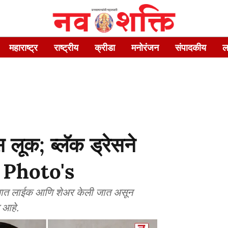
महाराष्ट्र
राष्ट्रीय
क्रीडा
मनोरंजन
संपादकीय
ल
 लूक; ब्लॅक ड्रेसने
ाहा Photo's
माणात लाईक आणि शेअर केली जात असून
त आहे.