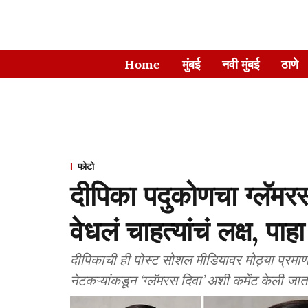
Home
मुंबई
नवी मुंबई
ठाणे
फोटो
दीपिका पदुकोणचा ग्लॅमरस
वेधलं चाहत्यांचं लक्ष, प
दीपिकाची ही पोस्ट सोशल मीडियावर मोठ्या प्र
नेटकऱ्यांकडून ‘ग्लॅमरस दिवा’ अशी कमेंट केली जा