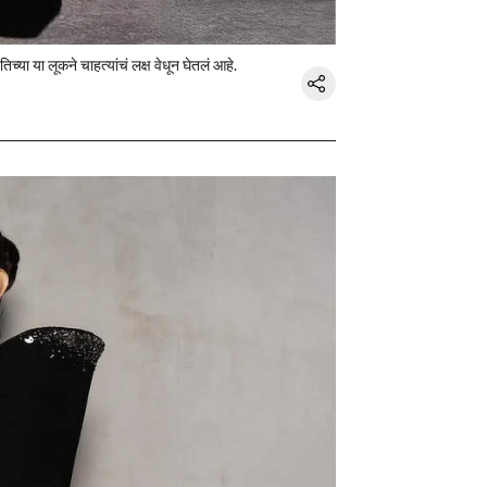
च्या या लूकने चाहत्यांचं लक्ष वेधून घेतलं आहे.