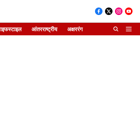
ाइफस्टाइल
आंतरराष्ट्रीय
अक्षररंग