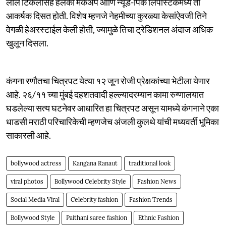
लाल टिकलीसह हलका मेकअप आणि न्यूड-पिंक लिपस्टिकमध्ये ती
आकर्षक दिसत होती. विशेष म्हणजे नेहमीच्या कुरळ्या केसांऐवजी तिने
वेगळी हेअरस्टाईल केली होती, ज्यामुळे तिचा ट्रेडिशनल अंदाज अधिक
खुलून दिसला.
कंगना रणौतचा चित्रपट येत्या १२ जून रोजी प्रेक्षकांच्या भेटीला येणार
आहे. २६/११ च्या मुंबई दहशतवादी हल्ल्यादरम्यान कामा रुग्णालयात
घडलेल्या सत्य घटनेवर आधारित हा चित्रपट असून यामध्ये कंगनाने एका
धाडसी मराठी परिचारिकेची म्हणजेच अंजली कुलथे यांची मध्यवर्ती भूमिका
साकारली आहे.
bollywood actress
Kangana Ranaut
traditional look
viral photos
Bollywood Celebrity Style
Fashion News
Social Media Viral
Celebrity fashion
Fashion Trends
Bollywood Style
Paithani saree fashion
Ethnic Fashion