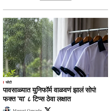
फोटो
पावसाळ्यात युनिफॉर्म वाळवणं झालं सोपं!
फक्त 'या' ८ टिप्स ठेवा लक्षात
Mayuri Gawade