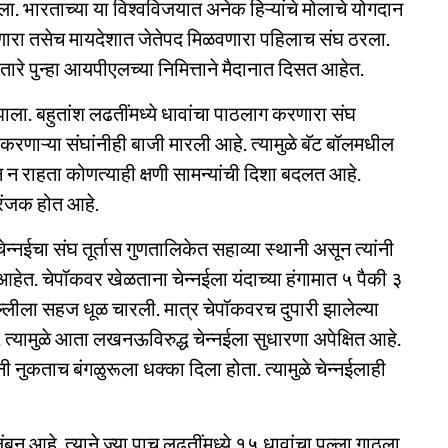
ा. भारताच्या या विश्वविजयात अनेक हिऱ्यांचे मोलाचे योगदान
ारा तसेच मायदेशात जेतेपद मिळवणारा पहिलाच संघ ठरला.
व तारे पुन्हा आयपीएलच्या निमित्ताने मैदानात दिसत आहेत.
झाला. बहुतांश लढतींमध्ये धावांचा पाठलाग करणारा संघ
करणाऱ्या संघांनीही बाजी मारली आहे. त्यामुळे बॅट बॉलमधील
बून न राहता कोणत्याही क्षणी सामन्यांची दिशा बदलत आहे.
रंजक होत आहे.
्नईचा संघ तूर्तास गुणतालिकेत सहाव्या स्थानी असून त्यांनी
त. चेपॉकवर खेळताना चेन्नईला यंदाच्या हंगामात ५ पैकी ३
ल्लीला सहज धूळ चारली. मात्र चेपॉकवरच दुपारी झालेल्या
 त्यामुळे आता लखनऊविरुद्ध चेन्नईला सुधारणा अपेक्षित आहे.
नुकताच बंगळुरूला धक्का दिला होता. त्यामुळे चेन्नईलाही
न आहे. त्याने ज्या पाच लढतींमध्ये १५ धावांचा पल्ला गाठला,