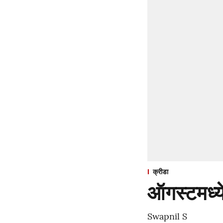
क्रीडा
ऑगस्टमध्येह
Swapnil S