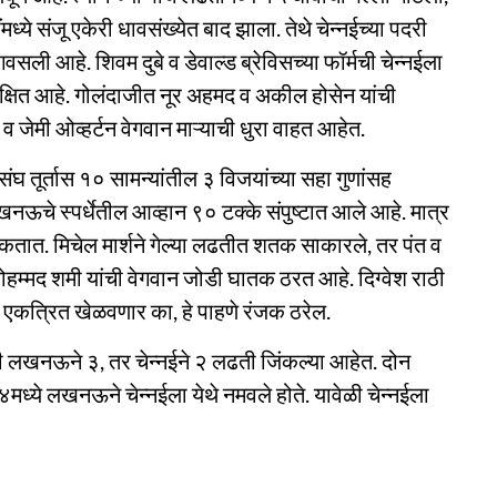
मध्ये संजू एकेरी धावसंख्येत बाद झाला. तेथे चेन्नईच्या पदरी
सली आहे. शिवम दुबे व डेवाल्ड ब्रेविसच्या फॉर्मची चेन्नईला
ेक्षित आहे. गोलंदाजीत नूर अहमद व अकील होसेन यांची
जेमी ओव्हर्टन वेगवान माऱ्याची धुरा वाहत आहेत.
 तूर्तास १० सामन्यांतील ३ विजयांच्या सहा गुणांसह
नऊचे स्पर्धेतील आव्हान ९० टक्के संपुष्टात आले आहे. मात्र
शकतात. मिचेल मार्शने गेल्या लढतीत शतक साकारले, तर पंत व
ोहम्मद शमी यांची वेगवान जोडी घातक ठरत आहे. दिग्वेश राठी
कत्रित खेळवणार का, हे पाहणे रंजक ठरेल.
ैकी लखनऊने ३, तर चेन्नईने २ लढती जिंकल्या आहेत. दोन
ध्ये लखनऊने चेन्नईला येथे नमवले होते. यावेळी चेन्नईला