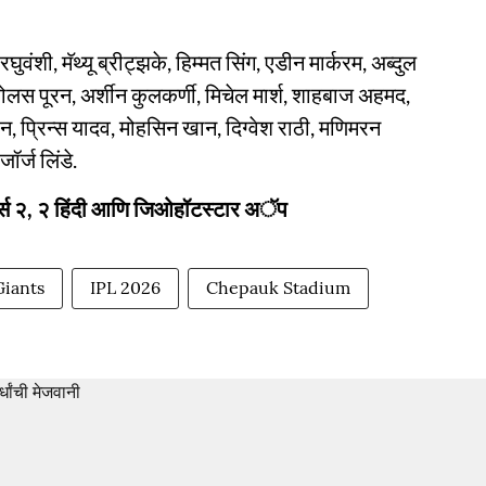
ुवंशी, मॅथ्यू ब्रीट्झके, हिम्मत सिंग, एडीन मार्करम, अब्दुल
ोलस पूरन, अर्शीन कुलकर्णी, मिचेल मार्श, शाहबाज अहमद,
 प्रिन्स यादव, मोहसिन खान, दिग्वेश राठी, मणिमरन
ॉर्ज लिंडे.
पोर्ट्स २, २ हिंदी आणि जिओहॉटस्टार अॅप
iants
IPL 2026
Chepauk Stadium