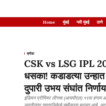
Home
मुंबई
नवी मुंबई
ठाणे
क्रीडा
CSK vs LSG IPL 202
धसका! कडाडत्या उन्हात
दुपारी उभय संघांत निर्णायक 
इंडियन प्रीमियर लीगचा (आयपीएल) १९वा हंगाम आता
लढतीनंतर गुणतालिकेचे समीकरण बदलत आहे. आता र