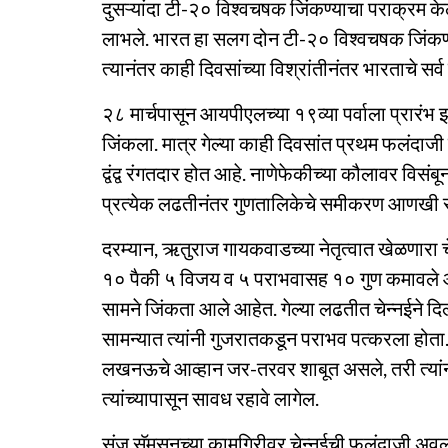
दुसऱ्यांदा टी-२० विश्वचषक जिंकण्याचा पराक्रम केल
लाभले. भारत हा सलग दोन टी-२० विश्वचषक जिंकण
त्यानंतर काही दिवसांच्या विश्रांतीनंतर भारताचे सर्
२८ मार्चपासून आयपीएलच्या १९व्या पर्वाला प्रारंभ 
जिंकला. मात्र गेल्या काही दिवसांत प्रथम फलंदाजी 
द्वंद्व रंगतदार होत आहे. नाणेफेकीच्या कौलावर विसं
प्रत्येक लढतीनंतर गुणतालिकेचे समीकरण आणखी 
दरम्यान, ऋतुराज गायकवाडच्या नेतृत्वात खेळणारा चेन
१० पैकी ५ विजय व ५ पराभवासह १० गुण कमावले आहे
सामने जिंकता आले आहेत. गेल्या लढतीत चेन्नईने दि
सामन्यात त्यांनी गुजरातकडून पराभव पत्करला होता.
लखनऊचे आव्हान जर-तरवर शाबूत असले, तरी त्यांनी 
त्यांच्यापासून सावध रहावे लागेल.
संजू सॅमसनच्या कामगिरीवर चेन्नईची फलंदाजी अवलंबू