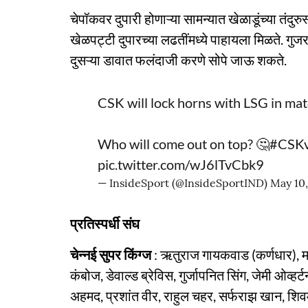
चेपॉकवर दुपारी होणाऱ्या सामन्यात खेळाडूंच्या तंदु
खेळपट्टी दुपारच्या लढतींमध्ये पाहायला मिळते. गुजर
दुसऱ्या डावात फलंदाजी करणे सोपे जाऊ शकते.
CSK will lock horns with LSG in mat
Who will come out on top? 🤔
#CSK
pic.twitter.com/wJ6lTvCbk9
— InsideSport (@InsideSportIND)
May 10
प्रतिस्पर्धी संघ
चेन्नई सुपर किंग्ज
: ऋतुराज गायकवाड (कर्णधार), मह
कंबोज, डेवाल्ड ब्रेविस, गुर्जापनित सिंग, जेमी ओव्हर्टन,
अहमद, प्रशांत वीर, राहुल चहर, सर्फराझ खान, शिवम