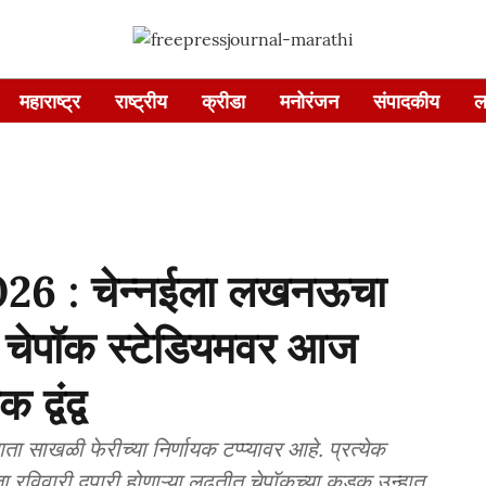
महाराष्ट्र
राष्ट्रीय
क्रीडा
मनोरंजन
संपादकीय
ल
6 : चेन्नईला लखनऊचा
 चेपॉक स्टेडियमवर आज
द्वंद्व
 साखळी फेरीच्या निर्णायक टप्प्यावर आहे. प्रत्येक
विवारी दुपारी होणाऱ्या लढतीत चेपॉकच्या कडक उन्हात