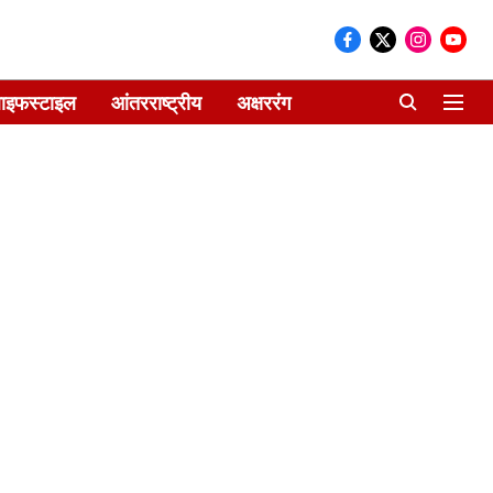
ाइफस्टाइल
आंतरराष्ट्रीय
अक्षररंग