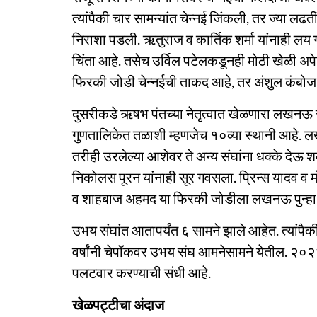
त्यांपैकी चार सामन्यांत चेन्नई जिंकली, तर ज्या लढतीं
निराशा पडली. ऋतुराज व कार्तिक शर्मा यांनाही लय गव
चिंता आहे. तसेच उर्विल पटेलकडूनही मोठी खेळी अप
फिरकी जोडी चेन्नईची ताकद आहे, तर अंशुल कंबोज व 
दुसरीकडे ऋषभ पंतच्या नेतृत्वात खेळणारा लखनऊ संघ
गुणतालिकेत तळाशी म्हणजेच १०व्या स्थानी आहे. लख
तरीही उरलेल्या आशेवर ते अन्य संघांना धक्के देऊ 
निकोलस पूरन यांनाही सूर गवसला. प्रिन्स यादव व म
व शाहबाज अहमद या फिरकी जोडीला लखनऊ पुन्हा ए
उभय संघांत आतापर्यंत ६ सामने झाले आहेत. त्यांप
वर्षांनी चेपॉकवर उभय संघ आमनेसामने येतील. २०२४म
पलटवार करण्याची संधी आहे.
खेळपट्टीचा अंदाज